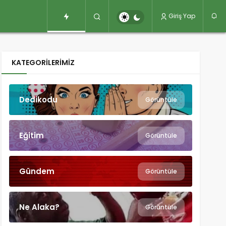
Giriş Yap
KATEGORILERIMIZ
Dedikodu
Görüntüle
Eğitim
Görüntüle
Gündem
Görüntüle
Ne Alaka?
Görüntüle