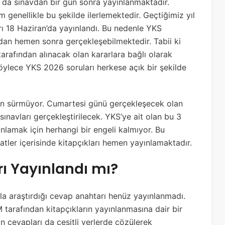
a da sınavdan bir gün sonra yayınlanmaktadır.
 genellikle bu şekilde ilerlemektedir. Geçtiğimiz yıl
rı 18 Haziran’da yayınlandı. Bu nedenle YKS
dan hemen sonra gerçekleşebilmektedir. Tabii ki
arafından alınacak olan kararlara bağlı olarak
Böylece YKS 2026 soruları herkese açık bir şekilde
zun sürmüyor. Cumartesi günü gerçekleşecek olan
navları gerçekleştirilecek. YKS’ye ait olan bu 3
nlamak için herhangi bir engeli kalmıyor. Bu
tler içerisinde kitapçıkları hemen yayınlamaktadır.
ı Yayınlandı mı?
kla araştırdığı cevap anahtarı henüz yayınlanmadı.
tarafından kitapçıkların yayınlanmasına dair bir
n cevapları da çeşitli yerlerde çözülerek