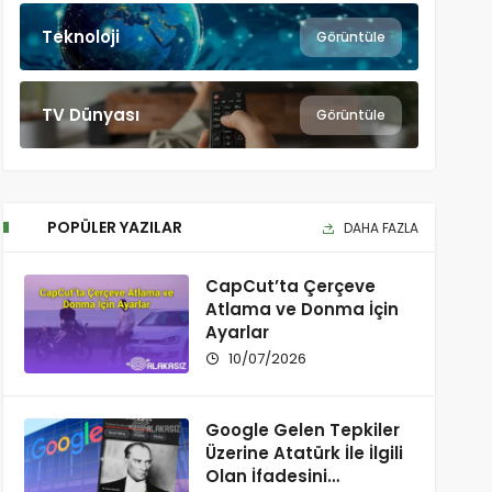
Teknoloji
Görüntüle
TV Dünyası
Görüntüle
POPÜLER YAZILAR
DAHA FAZLA
CapCut’ta Çerçeve
Atlama ve Donma İçin
Ayarlar
10/07/2026
Google Gelen Tepkiler
Üzerine Atatürk İle İlgili
Olan İfadesini