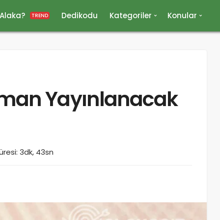
 Alaka?
Dedikodu
Kategoriler
Konular
TREND
aman Yayınlanacak
resi: 3dk, 43sn