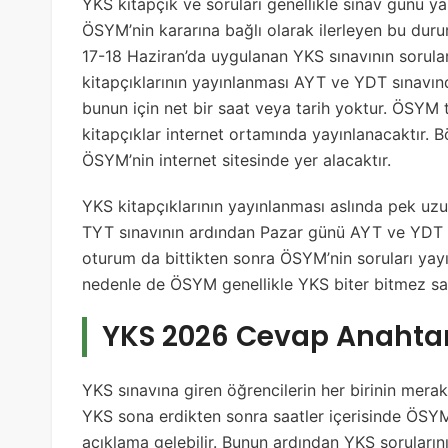
YKS kitapçık ve soruları genellikle sınav günü y
ÖSYM’nin kararına bağlı olarak ilerleyen bu durum
17-18 Haziran’da uygulanan YKS sınavının sorula
kitapçıklarının yayınlanması AYT ve YDT sınavın
bunun için net bir saat veya tarih yoktur. ÖSYM t
kitapçıklar internet ortamında yayınlanacaktır. 
ÖSYM’nin internet sitesinde yer alacaktır.
YKS kitapçıklarının yayınlanması aslında pek u
TYT sınavının ardından Pazar günü AYT ve YDT sı
oturum da bittikten sonra ÖSYM’nin soruları yayı
nedenle de ÖSYM genellikle YKS biter bitmez saa
YKS 2026 Cevap Anahtar
YKS sınavına giren öğrencilerin her birinin mera
YKS sona erdikten sonra saatler içerisinde ÖSYM 
açıklama gelebilir. Bunun ardından YKS sorularını