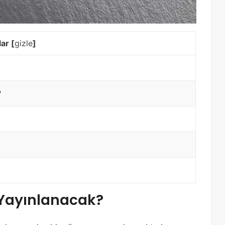
lar
[
gizle
]
?
 Yayınlanacak?