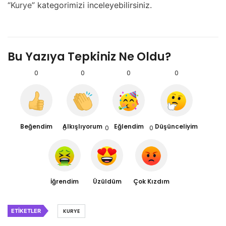
“
Kurye
” kategorimizi inceleyebilirsiniz.
Bu Yazıya Tepkiniz Ne Oldu?
0
0
0
0
Beğendim
Alkışlıyorum
Eğlendim
Düşünceliyim
0
0
0
İğrendim
Üzüldüm
Çok Kızdım
ETIKETLER
KURYE