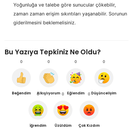
Yoğunluğa ve talebe göre sunucular çökebilir,
zaman zaman erişim sıkıntıları yaşanabilir. Sorunun
giderilmesini beklemelisiniz.
Bu Yazıya Tepkiniz Ne Oldu?
0
0
0
0
Beğendim
Alkışlıyorum
Eğlendim
Düşünceliyim
0
0
0
İğrendim
Üzüldüm
Çok Kızdım