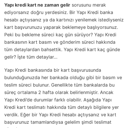
Yapı kredi kart ne zaman gelir
sorusunu merak
ediyorsanız doğru yerdesiniz. Bir Yapı Kredi banka
hesabı açtıysanız ya da kartınızı yenilemek istediyseniz
kart başvurunuzu yaparak beklemeye başlıyorsunuz.
Peki bu bekleme süreci kaç gün sürüyor? Yapı Kredi
bankasının kart basım ve gönderim süreci hakkında
tüm detaylardan bahsettik. Yapı Kredi kart kaç günde
gelir? İşte tüm detaylar…
Yapı Kredi bankasında bir kart başvurusunda
bulunduğunuzda her bankada olduğu gibi bir basım ve
teslim süreci bulunur. Genellikte tüm bankalarda bu
süreç ortalama 2 hafta olarak belirlenmiştir. Ancak
Yapı Kredi’de durumlar farklı olabilir. Aşağıda Yapı
Kredi kart teslimatı hakkında tüm detaylı bilgilere yer
verdik. Eğer bir Yapı Kredi hesabı açtıysanız ve kart
başvurunuz tamamlandıysa gelelim şimdi teslimat