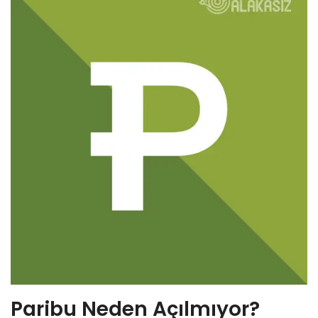
Paribu Neden Açılmıyor?