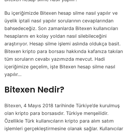
Bu içeriğimizde Bitexen hesap silme nasıl yapılır ve
üyelik iptali nasıl yapılır sorularının cevaplarından
bahsedeceğiz. Son zamanlarda Bitexen kullanıcıları
hesaplarını en kolay yoldan nasıl silebileceğini
araştırıyor. Hesap silme işlemi aslında oldukça basit.
Bitexen kripto para borsası hakkında kafanıza takılan
tüm soruların cevabı yazımızda mevcut. Hadi
içeriğimize geçelim, işte Bitexen hesap silme nasıl
yapılır…
Bitexen Nedir?
Bitexen
, 4 Mayıs 2018 tarihinde Türkiye’de kurulmuş
olan kripto para borsasıdır. Türkiye menşeilidir.
Özellikle Türk kullanıcıların kripto para alım satım
işlemleri gerçekleştirmesine olanak sağlar. Kullanıcılar