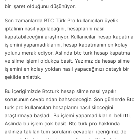
bir işaret olduğunu düşünüyor.
Son zamanlarda BTC Türk Pro kullanıcıları üyelik
iptalinin nasıl yapılacağını, hesaplarını nasıl
kapatabileceğini araştırıyor. Kullanıcılar hesap kapatma
işlemini yapamadıklarını, hesap kapatmanın en kolay
yolunu merak ediyor. Aslında btc turk hesap kapatma
ve silme işlemi oldukça basit. Yazımız da hesap silme
işlemini en kolay yoldan nasıl yapacağınızı detaylı bir
şekilde anlattık.
Bu içeriğimizde Btcturk hesap silme nasıl yapılır
sorusunun cevabından bahsedeceğiz. Son günlerde Btc
turk pro kullanıcıları hesaplarını nasıl sileceğini
araştırmaya başladı. Bu işlemi yapamadıklarını belirtti.
Aslında bu işlem çok basit. Btc turk pro hakkında
aklınıza takılan tüm soruların cevapları içeriğimiz de