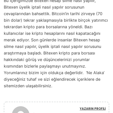
Bu içeriğimizde Bitexen hesap silme nasıl yapılır,
Bitexen üyelik iptali nasıl yapılır sorusunun
cevaplarından bahsettik. Bitcoin’in tarihi zirveye (70
bin dolar) tekrar yaklaşmasıyla birlikte birçok yatırımcı
tekrardan kripto para borsalarına yöneldi. Bazı
kullanıcılar ise kripto hesaplarını nasıl kapatacağını
merak ediyor. Son günlerde insanlar Bitexen hesap
silme nasıl yapılır, üyelik iptali nasıl yapılır sorusunu
araştırmaya başladı. Bitexen kripto para borsası
hakkındaki görüş ve düşüncelerinizi yorumlar
kısmından bizlerle paylaşmayı unutmayınız.
Yorumlarınız bizim için oldukça değerlidir. ‘
Ne Alaka
‘
diyeceğiniz tuhaf ve sizi eğlendirecek içeriklere de
sitemizden ulaşabilirsiniz.
YAZARIN PROFILI