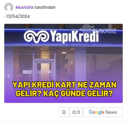
Mustafa
tarafından
13/04/2024
0