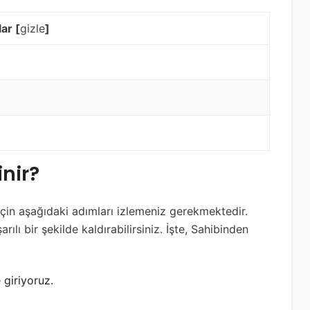
lar
[
gizle
]
inir?
için aşağıdaki adımları izlemeniz gerekmektedir.
rılı bir şekilde kaldırabilirsiniz. İşte, Sahibinden
giriyoruz.