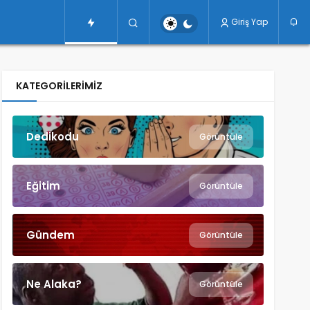
Giriş Yap
KATEGORILERIMIZ
Dedikodu
Görüntüle
Eğitim
Görüntüle
Gündem
Görüntüle
Ne Alaka?
Görüntüle