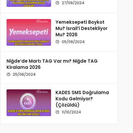
Yapılır? 2026
27/09/2024
Yemeksepeti Boykot
Mu? İsrail’i Destekliyor
Mu? 2026
05/08/2024
Niğde’de Martı TAG Var mı? Niğde TAG
Kiralama 2026
25/08/2024
KADES SMS Doğrulama
Kodu Gelmiyor?
(Çözüldü)
11/10/2024