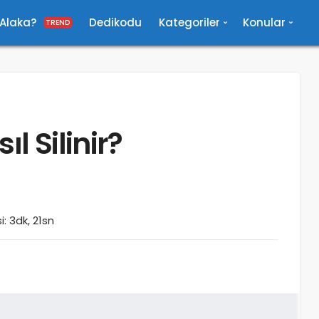
 Alaka?
Dedikodu
Kategoriler
Konular
TREND
l Silinir?
: 3dk, 21sn