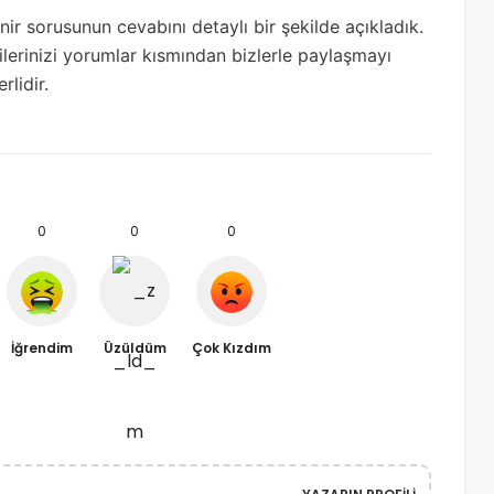
inir sorusunun cevabını detaylı bir şekilde açıkladık.
lerinizi yorumlar kısmından bizlerle paylaşmayı
rlidir.
0
0
0
İğrendim
Üzüldüm
Çok Kızdım