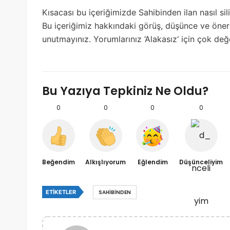
Kısacası bu içeriğimizde Sahibinden ilan nasıl sil
Bu içeriğimiz hakkındaki görüş, düşünce ve öneri
unutmayınız. Yorumlarınız ‘Alakasız‘ için çok değe
Bu Yazıya Tepkiniz Ne Oldu?
0
0
0
0
Beğendim
Alkışlıyorum
Eğlendim
Düşünceliyim
ETIKETLER
SAHIBINDEN