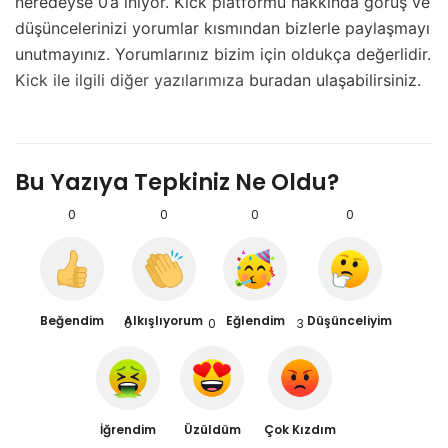
neredeyse 0’a iniyor. Kick platformu hakkında görüş ve
düşüncelerinizi yorumlar kısmından bizlerle paylaşmayı
unutmayınız. Yorumlarınız bizim için oldukça değerlidir.
Kick ile ilgili diğer yazılarımıza
buradan ulaşabilirsiniz.
Bu Yazıya Tepkiniz Ne Oldu?
0
0
0
0
Beğendim
Alkışlıyorum
Eğlendim
Düşünceliyim
0
0
3
İğrendim
Üzüldüm
Çok Kızdım