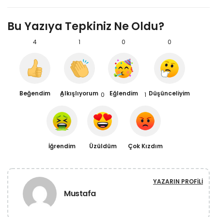
Bu Yazıya Tepkiniz Ne Oldu?
4
1
0
0
Beğendim
Alkışlıyorum
Eğlendim
Düşünceliyim
0
0
1
İğrendim
Üzüldüm
Çok Kızdım
YAZARIN PROFILI
Mustafa