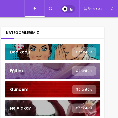
Giriş Yap
KATEGORILERIMIZ
Dedikodu
Görüntüle
Eğitim
Görüntüle
Gündem
Görüntüle
Ne Alaka?
Görüntüle