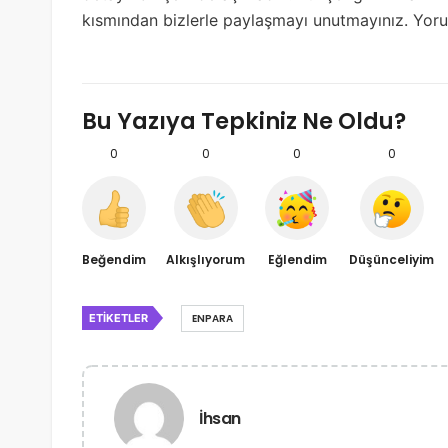
kısmından bizlerle paylaşmayı unutmayınız. Yoruml
Bu Yazıya Tepkiniz Ne Oldu?
0
0
0
0
Beğendim
Alkışlıyorum
Eğlendim
Düşünceliyim
ETIKETLER
ENPARA
İhsan