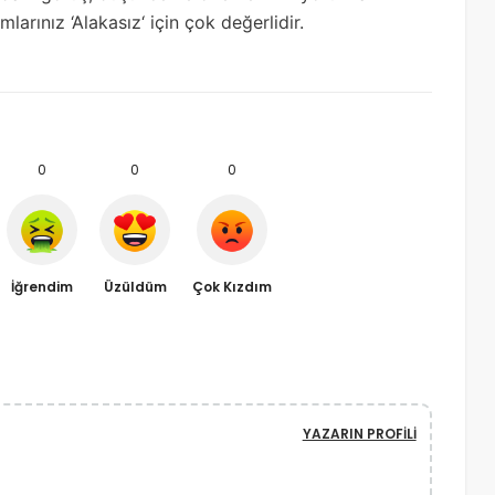
arınız ‘Alakasız‘ için çok değerlidir.
0
0
0
İğrendim
Üzüldüm
Çok Kızdım
YAZARIN PROFILI