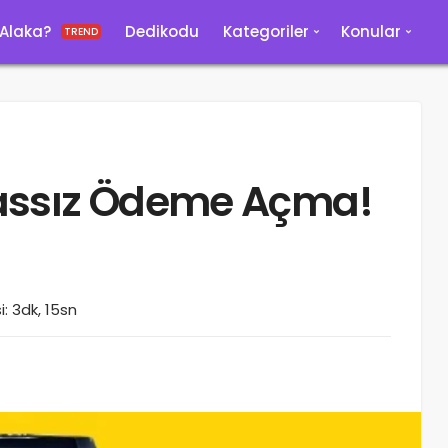
 Alaka?
Dedikodu
Kategoriler
Konular
TREND
assız Ödeme Açma!
: 3dk, 15sn