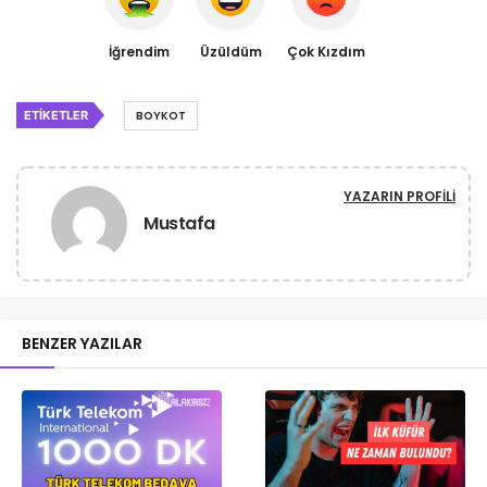
İğrendim
Üzüldüm
Çok Kızdım
ETIKETLER
BOYKOT
YAZARIN PROFILI
Mustafa
BENZER YAZILAR