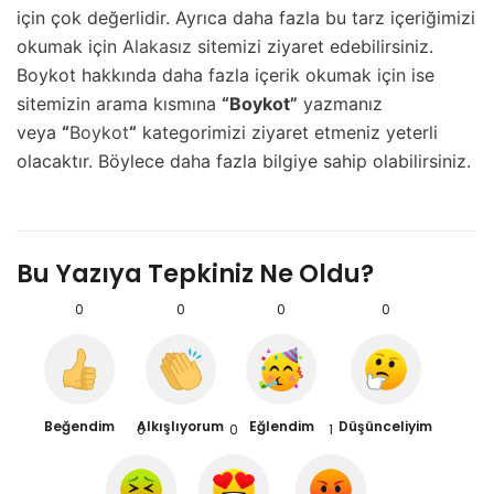
için çok değerlidir. Ayrıca daha fazla bu tarz içeriğimizi
okumak için
Alakasız
sitemizi ziyaret edebilirsiniz.
Boykot hakkında daha fazla içerik okumak için ise
sitemizin arama kısmına
“Boykot”
yazmanız
veya
“
Boykot
“
kategorimizi ziyaret etmeniz yeterli
olacaktır. Böylece daha fazla bilgiye sahip olabilirsiniz.
Bu Yazıya Tepkiniz Ne Oldu?
0
0
0
0
Beğendim
Alkışlıyorum
Eğlendim
Düşünceliyim
0
0
1