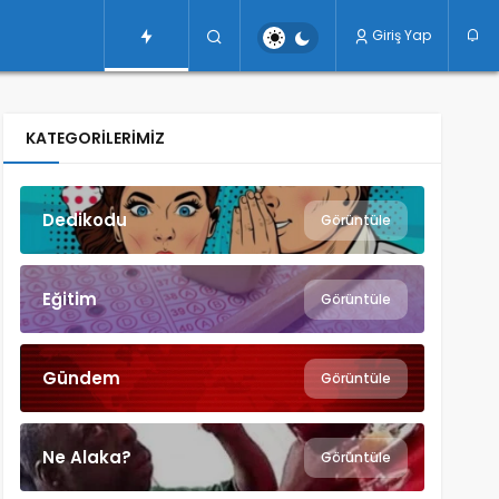
Giriş Yap
KATEGORILERIMIZ
Dedikodu
Görüntüle
Eğitim
Görüntüle
Gündem
Görüntüle
Ne Alaka?
Görüntüle