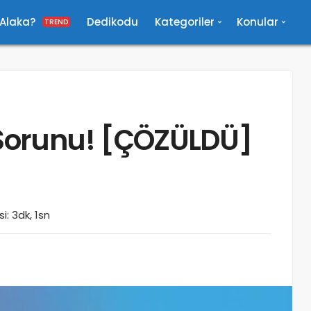
 Alaka?
Dedikodu
Kategoriler
Konular
TREND
orunu! [ÇÖZÜLDÜ]
: 3dk, 1sn