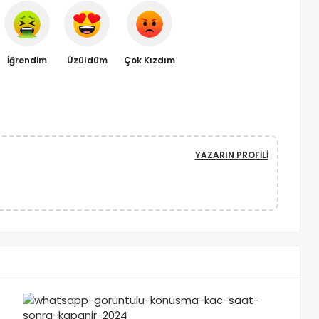
İğrendim
Üzüldüm
Çok Kızdım
YAZARIN PROFILI