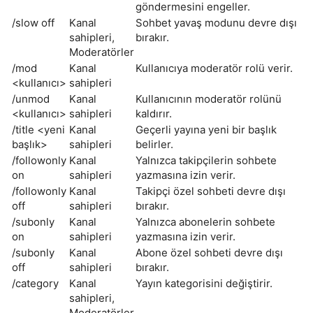
göndermesini engeller.
/slow off
Kanal
Sohbet yavaş modunu devre dışı
sahipleri,
bırakır.
Moderatörler
/mod
Kanal
Kullanıcıya moderatör rolü verir.
<kullanıcı>
sahipleri
/unmod
Kanal
Kullanıcının moderatör rolünü
<kullanıcı>
sahipleri
kaldırır.
/title <yeni
Kanal
Geçerli yayına yeni bir başlık
başlık>
sahipleri
belirler.
/followonly
Kanal
Yalnızca takipçilerin sohbete
on
sahipleri
yazmasına izin verir.
/followonly
Kanal
Takipçi özel sohbeti devre dışı
off
sahipleri
bırakır.
/subonly
Kanal
Yalnızca abonelerin sohbete
on
sahipleri
yazmasına izin verir.
/subonly
Kanal
Abone özel sohbeti devre dışı
off
sahipleri
bırakır.
/category
Kanal
Yayın kategorisini değiştirir.
sahipleri,
Moderatörler