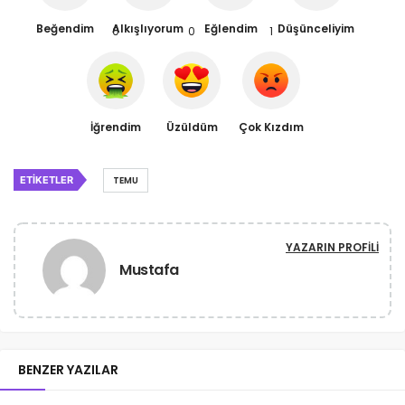
Beğendim
Alkışlıyorum
Eğlendim
Düşünceliyim
0
0
1
İğrendim
Üzüldüm
Çok Kızdım
ETIKETLER
TEMU
YAZARIN PROFILI
Mustafa
BENZER YAZILAR