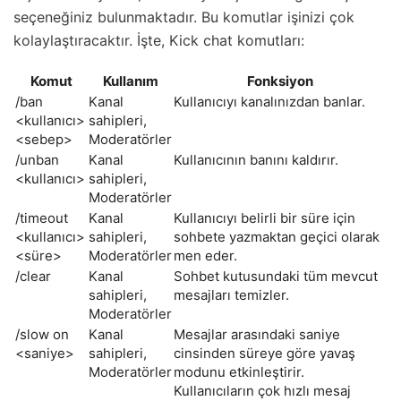
seçeneğiniz bulunmaktadır. Bu komutlar işinizi çok
kolaylaştıracaktır. İşte, Kick chat komutları:
Komut
Kullanım
Fonksiyon
/ban
Kanal
Kullanıcıyı kanalınızdan banlar.
<kullanıcı>
sahipleri,
<sebep>
Moderatörler
/unban
Kanal
Kullanıcının banını kaldırır.
<kullanıcı>
sahipleri,
Moderatörler
/timeout
Kanal
Kullanıcıyı belirli bir süre için
<kullanıcı>
sahipleri,
sohbete yazmaktan geçici olarak
<süre>
Moderatörler
men eder.
/clear
Kanal
Sohbet kutusundaki tüm mevcut
sahipleri,
mesajları temizler.
Moderatörler
/slow on
Kanal
Mesajlar arasındaki saniye
<saniye>
sahipleri,
cinsinden süreye göre yavaş
Moderatörler
modunu etkinleştirir.
Kullanıcıların çok hızlı mesaj