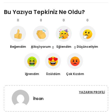
Bu Yazıya Tepkiniz Ne Oldu?
0
0
0
0
Beğendim
Alkışlıyorum
Eğlendim
Düşünceliyim
0
0
0
İğrendim
Üzüldüm
Çok Kızdım
YAZARIN PROFILI
İhsan