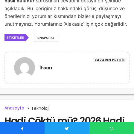
nasıl bulunur
sorusunun cevabını detaylı bir şekilde
açıkladık. Bu içeriğimiz hakkındaki görüş, düşünce ve
önerilerinizi yorumlar kısmından bizlerle paylaşmayı
unutmayınız. Yorumlarınız ‘
Alakasız
‘ için çok değerlidir.
ETIKETLER
SNAPCHAT
YAZARIN PROFILI
İhsan
Anasayfa
Teknoloji
Hadi Çöktü mü? 2026 Hadi
Neden Açılmıyor? (Güncel)