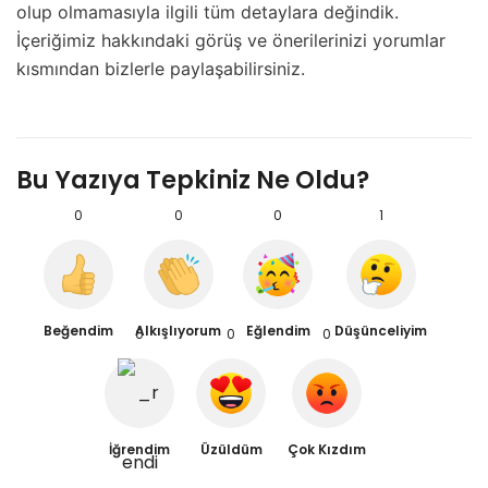
olup olmamasıyla ilgili tüm detaylara değindik.
İçeriğimiz hakkındaki görüş ve önerilerinizi yorumlar
kısmından bizlerle paylaşabilirsiniz.
Bu Yazıya Tepkiniz Ne Oldu?
0
0
0
1
Beğendim
Alkışlıyorum
Eğlendim
Düşünceliyim
0
0
0
İğrendim
Üzüldüm
Çok Kızdım