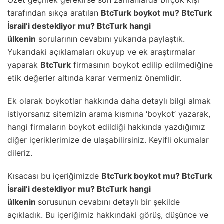
tarafından sıkça aratılan
BtcTurk boykot mu? BtcTurk
İsrail’i destekliyor mu? BtcTurk hangi
ülkenin
sorularının cevabını yukarıda paylaştık.
Yukarıdaki açıklamaları okuyup ve ek araştırmalar
yaparak
BtcTurk
firmasının boykot edilip edilmediğine
etik değerler altında karar vermeniz önemlidir.
Ek olarak boykotlar hakkında daha detaylı bilgi almak
istiyorsanız sitemizin arama kısmına ‘boykot’ yazarak,
hangi firmaların boykot edildiği hakkında yazdığımız
diğer içeriklerimize de ulaşabilirsiniz. Keyifli okumalar
dileriz.
Kısacası bu içeriğimizde
BtcTurk boykot mu? BtcTurk
İsrail’i destekliyor mu? BtcTurk hangi
ülkenin
sorusunun cevabını detaylı bir şekilde
açıkladık. Bu içeriğimiz hakkındaki görüş, düşünce ve