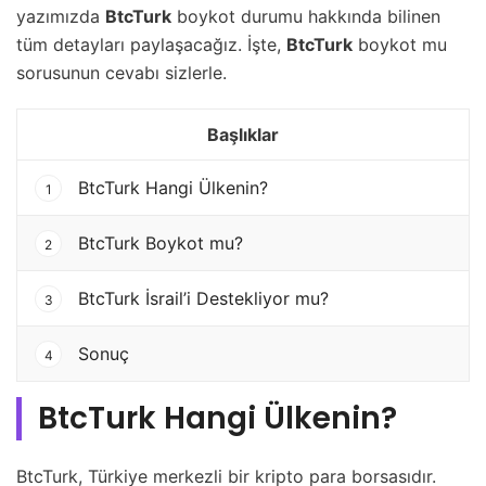
yazımızda
BtcTurk
boykot durumu hakkında bilinen
tüm detayları paylaşacağız. İşte,
BtcTurk
boykot mu
sorusunun cevabı sizlerle.
Başlıklar
BtcTurk Hangi Ülkenin?
1
BtcTurk Boykot mu?
2
BtcTurk İsrail’i Destekliyor mu?
3
Sonuç
4
BtcTurk Hangi Ülkenin?
BtcTurk, Türkiye merkezli bir kripto para borsasıdır.