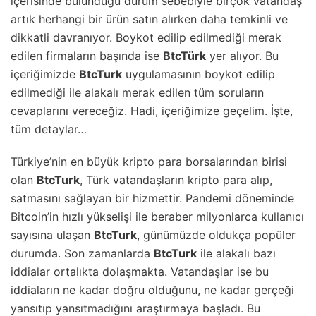
içerisinde bulunduğu durum sebebiyle birçok vatandaş
artık herhangi bir ürün satın alırken daha temkinli ve
dikkatli davranıyor. Boykot edilip edilmediği merak
edilen firmaların başında ise
BtcTürk
yer alıyor. Bu
içeriğimizde
BtcTurk
uygulamasının boykot edilip
edilmediği ile alakalı merak edilen tüm soruların
cevaplarını vereceğiz. Hadi, içeriğimize geçelim. İşte,
tüm detaylar…
Türkiye’nin en büyük kripto para borsalarından birisi
olan
BtcTurk
, Türk vatandaşların kripto para alıp,
satmasını sağlayan bir hizmettir. Pandemi döneminde
Bitcoin’in hızlı yükselişi ile beraber milyonlarca kullanıcı
sayısına ulaşan
BtcTurk
, günümüzde oldukça popüler
durumda. Son zamanlarda
BtcTurk
ile alakalı bazı
iddialar ortalıkta dolaşmakta. Vatandaşlar ise bu
iddiaların ne kadar doğru olduğunu, ne kadar gerçeği
yansıtıp yansıtmadığını araştırmaya başladı. Bu