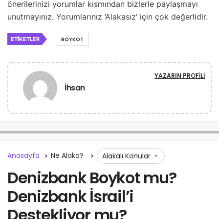
önerilerinizi yorumlar kısmından bizlerle paylaşmayı
unutmayınız. Yorumlarınız ‘
Alakasız
‘ için çok değerlidir.
ETIKETLER
BOYKOT
YAZARIN PROFILI
İhsan
Anasayfa
Ne Alaka?
Alakalı Konular
Denizbank Boykot mu?
Denizbank İsrail’i
Destekliyor mu?