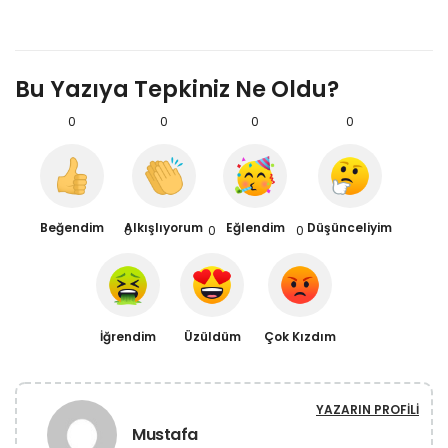
Bu Yazıya Tepkiniz Ne Oldu?
0
0
0
0
Beğendim
Alkışlıyorum
Eğlendim
Düşünceliyim
0
0
0
İğrendim
Üzüldüm
Çok Kızdım
YAZARIN PROFILI
Mustafa