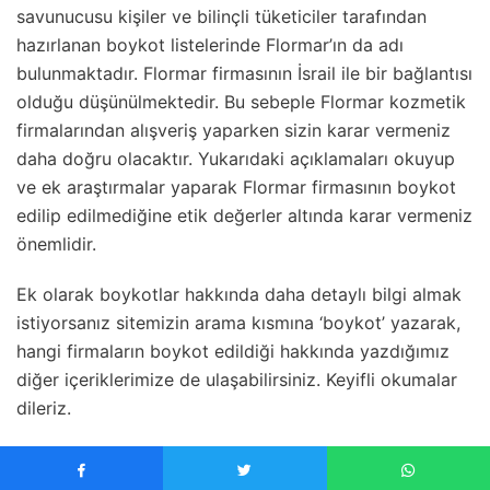
savunucusu kişiler ve bilinçli tüketiciler tarafından
hazırlanan boykot listelerinde Flormar’ın da adı
bulunmaktadır. Flormar firmasının İsrail ile bir bağlantısı
olduğu düşünülmektedir. Bu sebeple Flormar kozmetik
firmalarından alışveriş yaparken sizin karar vermeniz
daha doğru olacaktır. Yukarıdaki açıklamaları okuyup
ve ek araştırmalar yaparak Flormar firmasının boykot
edilip edilmediğine etik değerler altında karar vermeniz
önemlidir.
Ek olarak boykotlar hakkında daha detaylı bilgi almak
istiyorsanız sitemizin arama kısmına ‘boykot’ yazarak,
hangi firmaların boykot edildiği hakkında yazdığımız
diğer içeriklerimize de ulaşabilirsiniz. Keyifli okumalar
dileriz.
Kısacası bu içeriğimizde
Flormar boykot mu? Flormar
İsrail’i destekliyor mu? Flormar hangi ülkenin?