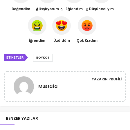
Beğendim
Alkışlıyorum
Eğlendim
Düşünceliyim
0
0
0
İğrendim
Üzüldüm
Çok Kızdım
ETIKETLER
BOYKOT
YAZARIN PROFILI
Mustafa
BENZER YAZILAR