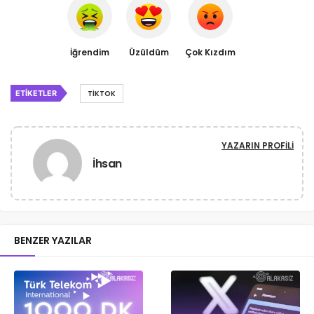
İğrendim
Üzüldüm
Çok Kızdım
ETIKETLER
TIKTOK
YAZARIN PROFILI
İhsan
BENZER YAZILAR