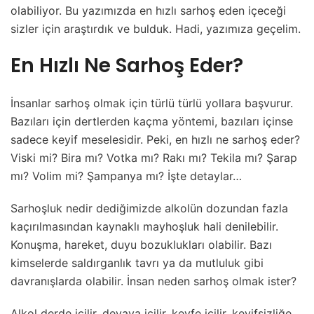
olabiliyor. Bu yazımızda en hızlı sarhoş eden içeceği
sizler için araştırdık ve bulduk. Hadi, yazımıza geçelim.
En Hızlı Ne Sarhoş Eder?
İnsanlar sarhoş olmak için türlü türlü yollara başvurur.
Bazıları için dertlerden kaçma yöntemi, bazıları içinse
sadece keyif meselesidir. Peki, en hızlı ne sarhoş eder?
Viski mi? Bira mı? Votka mı? Rakı mı? Tekila mı? Şarap
mı? Volim mi? Şampanya mı? İşte detaylar…
Sarhoşluk nedir dediğimizde alkolün dozundan fazla
kaçırılmasından kaynaklı mayhoşluk hali denilebilir.
Konuşma, hareket, duyu bozuklukları olabilir. Bazı
kimselerde saldırganlık tavrı ya da mutluluk gibi
davranışlarda olabilir. İnsan neden sarhoş olmak ister?
Alkol derde içilir, devaya içilir, keyfe içilir, keyifsizliğe