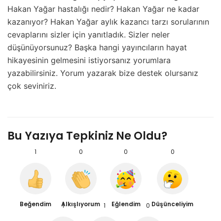
Hakan Yağar hastalığı nedir? Hakan Yağar ne kadar
kazanıyor? Hakan Yağar aylık kazancı tarzı sorularının
cevaplarını sizler için yanıtladık. Sizler neler
düşünüyorsunuz? Başka hangi yayıncıların hayat
hikayesinin gelmesini istiyorsanız yorumlara
yazabilirsiniz. Yorum yazarak bize destek olursanız
çok seviniriz.
Bu Yazıya Tepkiniz Ne Oldu?
1
0
0
0
Beğendim
Alkışlıyorum
Eğlendim
Düşünceliyim
1
1
0