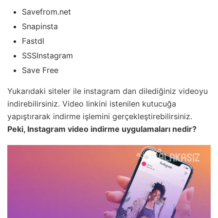
Savefrom.net
Snapinsta
Fastdl
SSSInstagram
Save Free
Yukarıdaki siteler ile instagram dan dilediğiniz videoyu
indirebilirsiniz. Video linkini istenilen kutucuğa
yapıştırarak indirme işlemini gerçekleştirebilirsiniz.
Peki, Instagram video indirme uygulamaları nedir?