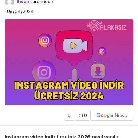
İhsan
tarafından
09/04/2024
0
Instagram video indir ücretsiz 2026 nasıl yapılır