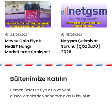
23/03/2024
15/05/2024
Meysu Cola Fiyatı
Netgsm Çekmiyor
Nedir? Hangi
Sorunu [ÇÖZÜLDÜ]
Marketlerde Satılıyor?
2026
Bültenimize Katılın
Hemen ücretsiz üye olun ve yeni
güncellemelerden haberdar olan ilk kişi olun.