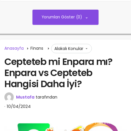
Yorumları Göster (0)
Anasayfa
Finans
Alakalı Konular
Cepteteb mi Enpara mı?
Enpara vs Cepteteb
Hangisi Daha İyi?
Mustafa
tarafından
10/04/2024