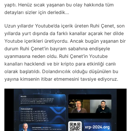
yaptı. Henüz sıcak yaşanan bu olay hakkında tüm
detayları sizler için derledik…
Uzun yıllardır Youtube’da içerik üreten Ruhi Çenet, son
yıllarda yurt dışında da farklı kanallar açarak her dilde
Youtube
içerikleri üretiyordu. Ancak bugün yaşanan bir
durum Ruhi Çenet’in bayram sabahına endişeyle
uyanmasına neden oldu. Ruhi Çenet’in
Youtube
kanalları
hacklendi ve bir kripto para etkinliği canlı
olarak başlatıldı. Dolandırıcılık olduğu düşünülen bu
yayına kimsenin itibar etmemesini tavsiye ediyoruz.