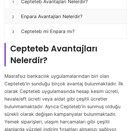
Cepteteb Avantajları Nelerdir?
1
Enpara Avantajları Nelerdir?
2
Cepteteb mi Enpara mı?
3
Cepteteb Avantajları
Nelerdir?
Masrafsız bankacılık uygulamalarından biri olan
Cepteteb’in sunduğu birçok avantaj bulunmaktadır. İlk
olarak Cepteteb uygulamasında hesap kesim ücreti,
havale/eft ücreti veya aidat gibi çeşitli ücretler
bulunmamaktadır. Ayrıca Cepteteb’in sunmuş olduğu
sürekli olarak değişen kampanyalar bulunmaktadır.
Yemek siparişleri, ulaşım harcamaları gibi çeşitli
alanlarda yüzdeli indirim fırsatları almanızı sağlıyor.