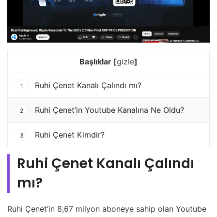
Başlıklar
[
gizle
]
Ruhi Çenet Kanalı Çalındı mı?
1
Ruhi Çenet’in Youtube Kanalına Ne Oldu?
2
Ruhi Çenet Kimdir?
3
Ruhi Çenet Kanalı Çalındı
mı?
Ruhi Çenet’in 8,67 milyon aboneye sahip olan Youtube