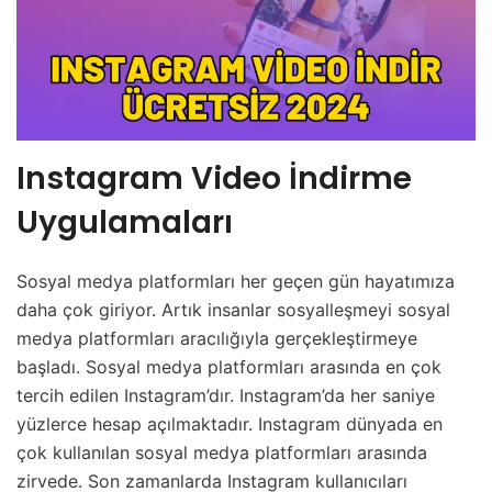
Instagram Video İndirme
Uygulamaları
Sosyal medya platformları her geçen gün hayatımıza
daha çok giriyor. Artık insanlar sosyalleşmeyi sosyal
medya platformları aracılığıyla gerçekleştirmeye
başladı. Sosyal medya platformları arasında en çok
tercih edilen Instagram’dır. Instagram’da her saniye
yüzlerce hesap açılmaktadır. Instagram dünyada en
çok kullanılan sosyal medya platformları arasında
zirvede. Son zamanlarda Instagram kullanıcıları