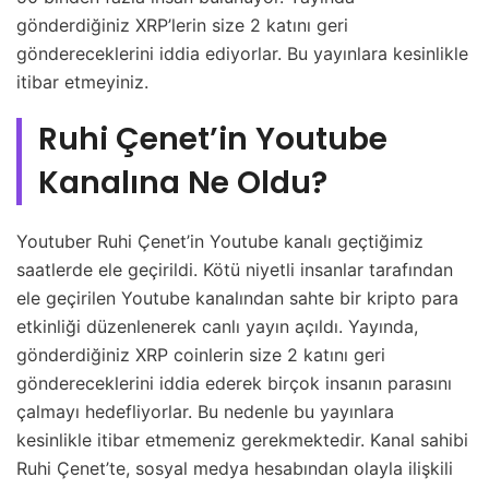
gönderdiğiniz XRP’lerin size 2 katını geri
göndereceklerini iddia ediyorlar. Bu yayınlara kesinlikle
itibar etmeyiniz.
Ruhi Çenet’in Youtube
Kanalına Ne Oldu?
Youtuber Ruhi Çenet’in Youtube kanalı geçtiğimiz
saatlerde ele geçirildi. Kötü niyetli insanlar tarafından
ele geçirilen Youtube kanalından sahte bir kripto para
etkinliği düzenlenerek canlı yayın açıldı. Yayında,
gönderdiğiniz XRP coinlerin size 2 katını geri
göndereceklerini iddia ederek birçok insanın parasını
çalmayı hedefliyorlar. Bu nedenle bu yayınlara
kesinlikle itibar etmemeniz gerekmektedir. Kanal sahibi
Ruhi Çenet’te, sosyal medya hesabından olayla ilişkili