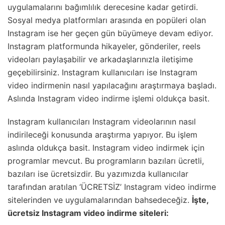
uygulamalarını bağımlılık derecesine kadar getirdi.
Sosyal medya platformları arasında en popüleri olan
Instagram ise her geçen gün büyümeye devam ediyor.
Instagram platformunda hikayeler, gönderiler, reels
videoları paylaşabilir ve arkadaşlarınızla iletişime
geçebilirsiniz. Instagram kullanıcıları ise Instagram
video indirmenin nasıl yapılacağını araştırmaya başladı.
Aslında Instagram video indirme işlemi oldukça basit.
Instagram kullanıcıları Instagram videolarının nasıl
indirileceği konusunda araştırma yapıyor. Bu işlem
aslında oldukça basit. Instagram video indirmek için
programlar mevcut. Bu programların bazıları ücretli,
bazıları ise ücretsizdir. Bu yazımızda kullanıcılar
tarafından aratılan ‘ÜCRETSİZ’ Instagram video indirme
sitelerinden ve uygulamalarından bahsedeceğiz.
İşte,
ücretsiz Instagram video indirme siteleri: