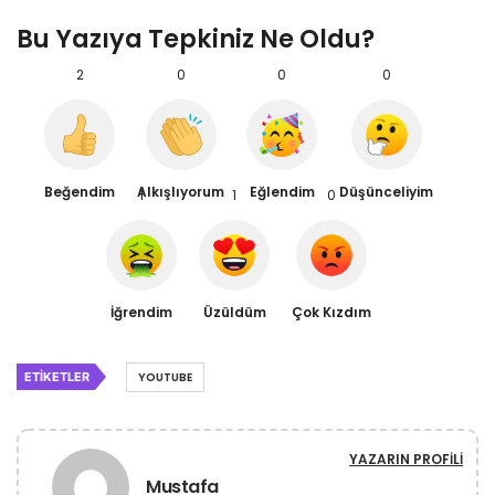
Bu Yazıya Tepkiniz Ne Oldu?
2
0
0
0
Beğendim
Alkışlıyorum
Eğlendim
Düşünceliyim
1
1
0
İğrendim
Üzüldüm
Çok Kızdım
ETIKETLER
YOUTUBE
YAZARIN PROFILI
Mustafa