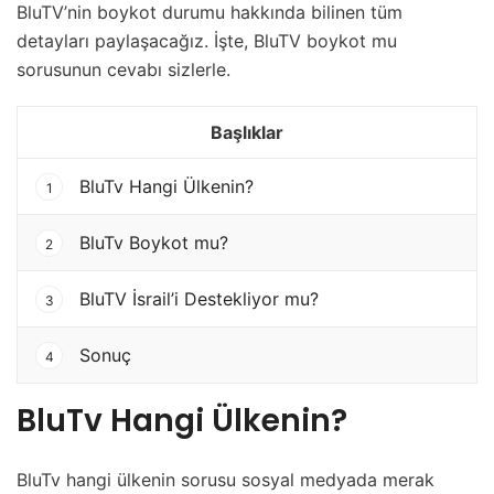
BluTV’nin boykot durumu hakkında bilinen tüm
detayları paylaşacağız. İşte, BluTV boykot mu
sorusunun cevabı sizlerle.
Başlıklar
BluTv Hangi Ülkenin?
1
BluTv Boykot mu?
2
BluTV İsrail’i Destekliyor mu?
3
Sonuç
4
BluTv Hangi Ülkenin?
BluTv hangi ülkenin sorusu sosyal medyada merak