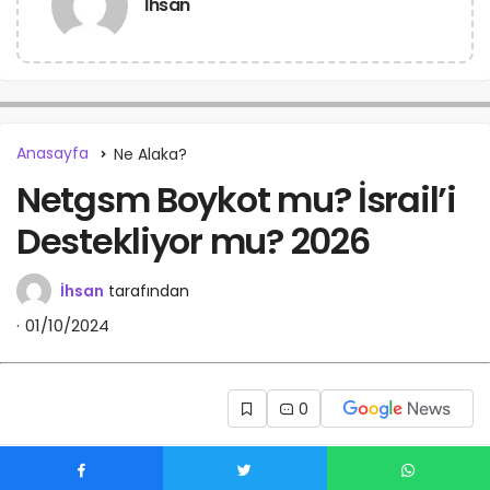
İhsan
Anasayfa
Ne Alaka?
Netgsm Boykot mu? İsrail’i
Destekliyor mu? 2026
İhsan
tarafından
01/10/2024
0
Netgsm boykot mu? Netgsm İsrail’i destekliyor mu?