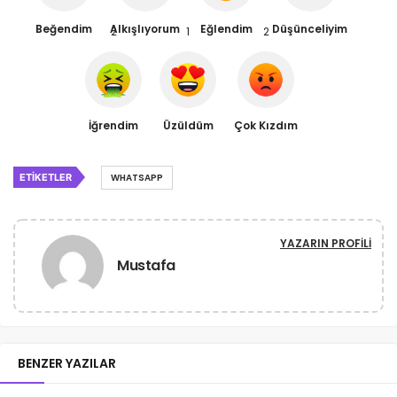
Beğendim
Alkışlıyorum
Eğlendim
Düşünceliyim
2
1
2
İğrendim
Üzüldüm
Çok Kızdım
ETIKETLER
WHATSAPP
YAZARIN PROFILI
Mustafa
BENZER YAZILAR