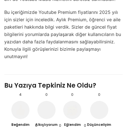
Bu içeriğimizde Youtube Premium fiyatlarını 2025 yılı
için sizler için inceledik. Aylık Premium, öğrenci ve aile
paketleri hakkında bilgi verdik. Sizler de güncel fiyat
bilgilerini yorumlarda paylaşarak diğer kullanıcıların bu
yazıdan daha fazla faydalanmasını sağlayabilirsiniz.
Konuyla ilgili görüşlerinizi bizimle paylaşmayı
unutmayın!
Bu Yazıya Tepkiniz Ne Oldu?
4
0
0
0
Beğendim
Alkışlıyorum
Eğlendim
Düşünceliyim
0
0
0