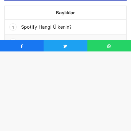
Başlıklar
Spotify Hangi Ülkenin?
1
Spotify Boykot mu?
2
Spotify Destekliyor mu?
3
Sonuç
4
Spotify Hangi Ülkenin?
Spotify’ın hangi ülkenin olduğu, birçok kullanıcının
merak ettiği bir konudur. Uygulamanın kökeni ve sahip
olduğu şirket ile ilgili bilgiler, özellikle yeni kullanıcılar
için önemlidir. Peki, Spotify hangi ülkenin? İşte