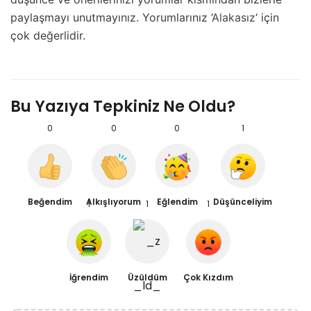
paylaşmayı unutmayınız. Yorumlarınız ‘
Alakasız
‘ için
çok değerlidir.
Bu Yazıya Tepkiniz Ne Oldu?
0
0
0
1
Beğendim
Alkışlıyorum
Eğlendim
Düşünceliyim
1
1
1
İğrendim
Üzüldüm
Çok Kızdım