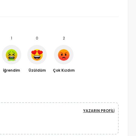
1
0
2
İğrendim
Üzüldüm
Çok Kızdım
YAZARIN PROFILI