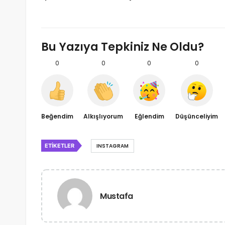
Bu Yazıya Tepkiniz Ne Oldu?
0
0
0
0
Beğendim
Alkışlıyorum
Eğlendim
Düşünceliyim
ETIKETLER
INSTAGRAM
Mustafa