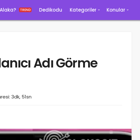
 Alaka?
Dedikodu
Kategoriler
Konular
TREND
lanıcı Adı Görme
esi: 3dk, 51sn