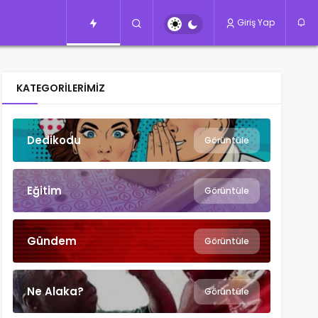
Giriş Yap
KATEGORILERIMIZ
Dedikodu
Görüntüle
Eğitim
Görüntüle
Gündem
Görüntüle
Ne Alaka?
Görüntüle