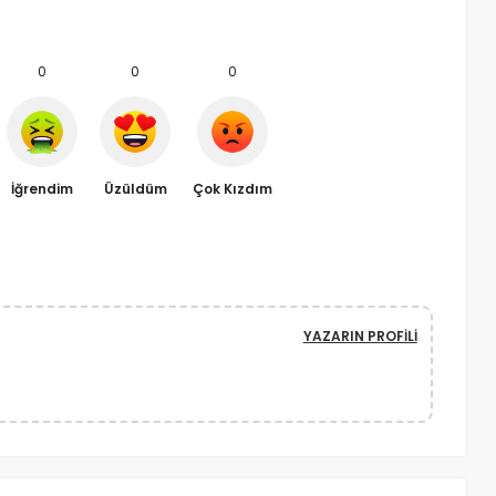
0
0
0
İğrendim
Üzüldüm
Çok Kızdım
YAZARIN PROFILI