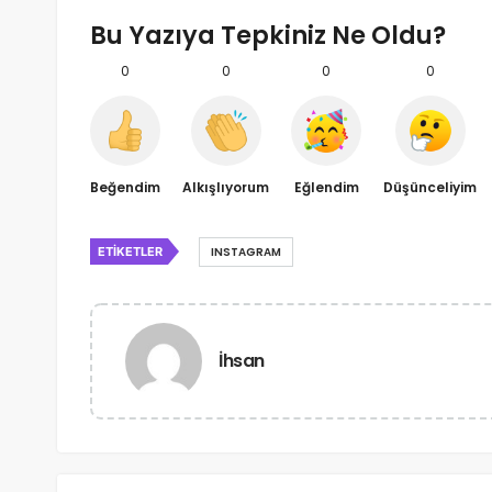
Bu Yazıya Tepkiniz Ne Oldu?
0
0
0
0
Beğendim
Alkışlıyorum
Eğlendim
Düşünceliyim
ETIKETLER
INSTAGRAM
İhsan