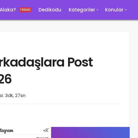
 Alaka?
Dedikodu
Kategoriler
Konular
TREND
rkadaşlara Post
026
: 3dk, 27sn