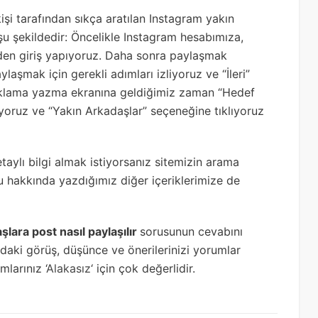
i tarafından sıkça aratılan Instagram yakın
şu şekildedir: Öncelikle Instagram hesabımıza,
nden giriş yapıyoruz. Daha sonra paylaşmak
laşmak için gerekli adımları izliyoruz ve “İleri”
çıklama yazma ekranına geldiğimiz zaman “Hedef
ıyoruz ve “Yakın Arkadaşlar” seçeneğine tıklıyoruz
aylı bilgi almak istiyorsanız sitemizin arama
u hakkında yazdığımız diğer içeriklerimize de
lara post nasıl paylaşılır
sorusunun cevabını
ındaki görüş, düşünce ve önerilerinizi yorumlar
larınız ‘
Alakasız
‘ için çok değerlidir.