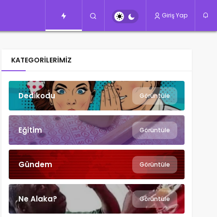
Giriş Yap
KATEGORILERIMIZ
Dedikodu
Görüntüle
Eğitim
Görüntüle
Gündem
Görüntüle
Ne Alaka?
Görüntüle