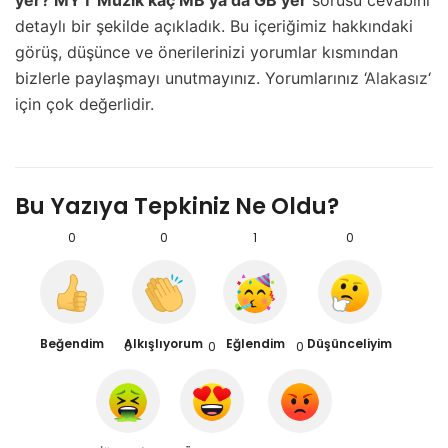
detaylı bir şekilde açıkladık. Bu içeriğimiz hakkındaki
görüş, düşünce ve önerilerinizi yorumlar kısmından
bizlerle paylaşmayı unutmayınız. Yorumlarınız ‘
Alakasız
‘
için çok değerlidir.
Bu Yazıya Tepkiniz Ne Oldu?
0
0
1
0
Beğendim
Alkışlıyorum
Eğlendim
Düşünceliyim
0
0
0