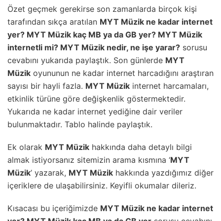
Özet geçmek gerekirse son zamanlarda birçok kişi
tarafından sıkça aratılan
MYT Müzik ne kadar internet
yer? MYT Müzik kaç MB ya da GB yer? MYT Müzik
internetli mi? MYT Müzik nedir, ne işe yarar?
sorusu
cevabını yukarıda paylaştık. Son günlerde
MYT
Müzik
oyununun ne kadar internet harcadığını araştıran
sayısı bir hayli fazla.
MYT Müzik
internet harcamaları,
etkinlik türüne göre değişkenlik göstermektedir.
Yukarıda ne kadar internet yediğine dair veriler
bulunmaktadır. Tablo halinde paylaştık.
Ek olarak
MYT Müzik
hakkında daha detaylı bilgi
almak istiyorsanız sitemizin arama kısmına ‘
MYT
Müzik
’ yazarak,
MYT Müzik
hakkında yazdığımız diğer
içeriklere de ulaşabilirsiniz. Keyifli okumalar dileriz.
Kısacası bu içeriğimizde
MYT Müzik ne kadar internet
yer? MYT Müzik kaç MB ya da GB yer
sorusu cevabını