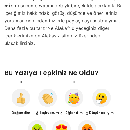
mi
sorusunun cevabını detaylı bir şekilde açıkladık. Bu
içeriğimiz hakkındaki görüş, düşünce ve önerilerinizi
yorumlar kısmından bizlerle paylaşmayı unutmayınız.
Daha fazla bu tarz ‘Ne Alaka?’ diyeceğiniz diğer
içeriklerimize de
Alakasız
sitemiz üzerinden
ulaşabilirsiniz.
Bu Yazıya Tepkiniz Ne Oldu?
0
0
0
0
Beğendim
Alkışlıyorum
Eğlendim
Düşünceliyim
0
0
0