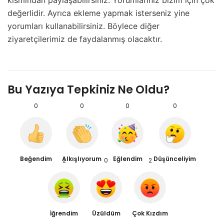
değerlidir. Ayrıca ekleme yapmak isterseniz yine
yorumları kullanabilirsiniz. Böylece diğer
ziyaretçilerimiz de faydalanmış olacaktır.
Bu Yazıya Tepkiniz Ne Oldu?
0
0
0
0
Beğendim
Alkışlıyorum
Eğlendim
Düşünceliyim
2
0
2
İğrendim
Üzüldüm
Çok Kızdım