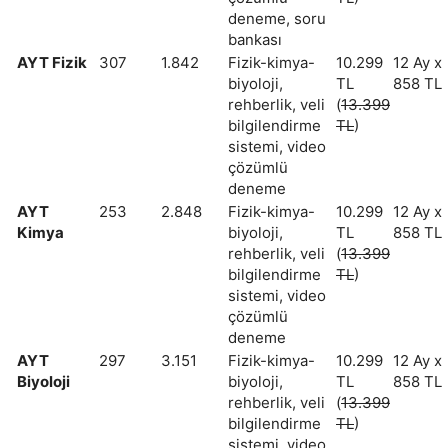
deneme, soru
bankası
AYT Fizik
307
1.842
Fizik-kimya-
10.299
12 Ay x
biyoloji,
TL
858 TL
rehberlik, veli
(
13.399
bilgilendirme
TL
)
sistemi, video
çözümlü
deneme
AYT
253
2.848
Fizik-kimya-
10.299
12 Ay x
Kimya
biyoloji,
TL
858 TL
rehberlik, veli
(
13.399
bilgilendirme
TL
)
sistemi, video
çözümlü
deneme
AYT
297
3.151
Fizik-kimya-
10.299
12 Ay x
Biyoloji
biyoloji,
TL
858 TL
rehberlik, veli
(
13.399
bilgilendirme
TL
)
sistemi, video