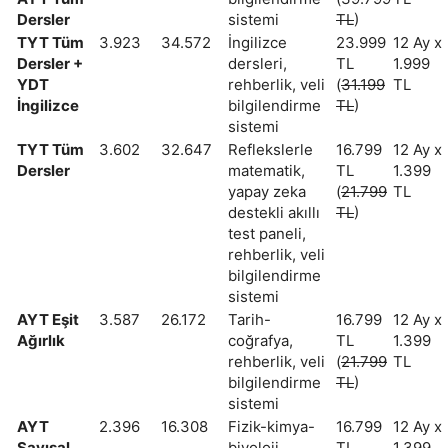
Dersler
sistemi
TL
)
TYT Tüm
3.923
34.572
İngilizce
23.999
12 Ay x
Dersler +
dersleri,
TL
1.999
YDT
rehberlik, veli
(
31.199
TL
İngilizce
bilgilendirme
TL
)
sistemi
TYT Tüm
3.602
32.647
Reflekslerle
16.799
12 Ay x
Dersler
matematik,
TL
1.399
yapay zeka
(
21.799
TL
destekli akıllı
TL
)
test paneli,
rehberlik, veli
bilgilendirme
sistemi
AYT Eşit
3.587
26.172
Tarih-
16.799
12 Ay x
Ağırlık
coğrafya,
TL
1.399
rehberlik, veli
(
21.799
TL
bilgilendirme
TL
)
sistemi
AYT
2.396
16.308
Fizik-kimya-
16.799
12 Ay x
Sayısal
biyoloji,
TL
1.399