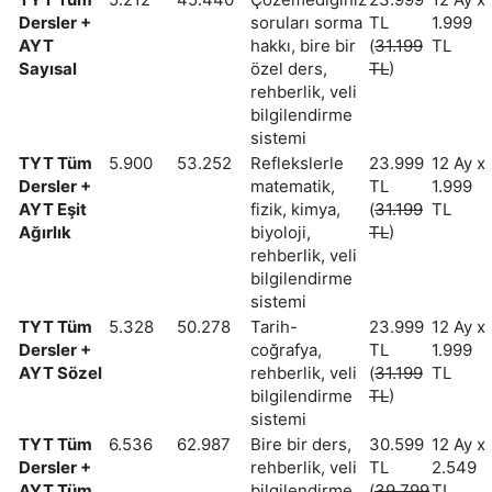
Dersler +
soruları sorma
TL
1.999
AYT
hakkı, bire bir
(
31.199
TL
Sayısal
özel ders,
TL
)
rehberlik, veli
bilgilendirme
sistemi
TYT Tüm
5.900
53.252
Reflekslerle
23.999
12 Ay x
Dersler +
matematik,
TL
1.999
AYT Eşit
fizik, kimya,
(
31.199
TL
Ağırlık
biyoloji,
TL
)
rehberlik, veli
bilgilendirme
sistemi
TYT Tüm
5.328
50.278
Tarih-
23.999
12 Ay x
Dersler +
coğrafya,
TL
1.999
AYT Sözel
rehberlik, veli
(
31.199
TL
bilgilendirme
TL
)
sistemi
TYT Tüm
6.536
62.987
Bire bir ders,
30.599
12 Ay x
Dersler +
rehberlik, veli
TL
2.549
AYT Tüm
bilgilendirme
(
39.799
TL