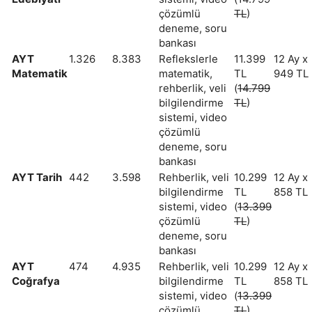
çözümlü
TL
)
deneme, soru
bankası
AYT
1.326
8.383
Reflekslerle
11.399
12 Ay x
Matematik
matematik,
TL
949 TL
rehberlik, veli
(
14.799
bilgilendirme
TL
)
sistemi, video
çözümlü
deneme, soru
bankası
AYT Tarih
442
3.598
Rehberlik, veli
10.299
12 Ay x
bilgilendirme
TL
858 TL
sistemi, video
(
13.399
çözümlü
TL
)
deneme, soru
bankası
AYT
474
4.935
Rehberlik, veli
10.299
12 Ay x
Coğrafya
bilgilendirme
TL
858 TL
sistemi, video
(
13.399
çözümlü
TL
)