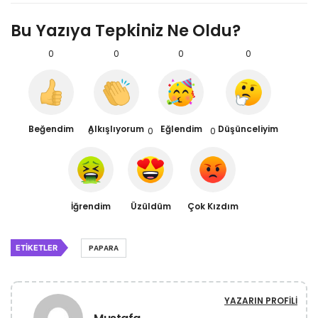
Bu Yazıya Tepkiniz Ne Oldu?
0
0
0
0
Beğendim
Alkışlıyorum
Eğlendim
Düşünceliyim
0
0
0
İğrendim
Üzüldüm
Çok Kızdım
ETIKETLER
PAPARA
YAZARIN PROFILI