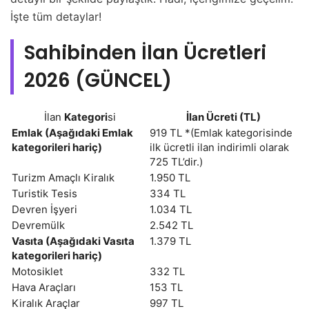
İşte tüm detaylar!
Sahibinden İlan Ücretleri
2026 (GÜNCEL)
İlan
Kategori
si
İlan Ücreti (TL)
Emlak (Aşağıdaki Emlak
919 TL *(Emlak kategorisinde
kategorileri hariç)
ilk ücretli ilan indirimli olarak
725 TL’dir.)
Turizm Amaçlı Kiralık
1.950 TL
Turistik Tesis
334 TL
Devren İşyeri
1.034 TL
Devremülk
2.542 TL
Vasıta (Aşağıdaki Vasıta
1.379 TL
kategorileri hariç)
Motosiklet
332 TL
Hava Araçları
153 TL
Kiralık Araçlar
997 TL