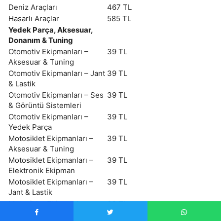
Deniz Araçları
467 TL
Hasarlı Araçlar
585 TL
Yedek Parça, Aksesuar,
Donanım & Tuning
Otomotiv Ekipmanları –
39 TL
Aksesuar & Tuning
Otomotiv Ekipmanları – Jant
39 TL
& Lastik
Otomotiv Ekipmanları – Ses
39 TL
& Görüntü Sistemleri
Otomotiv Ekipmanları –
39 TL
Yedek Parça
Motosiklet Ekipmanları –
39 TL
Aksesuar & Tuning
Motosiklet Ekipmanları –
39 TL
Elektronik Ekipman
Motosiklet Ekipmanları –
39 TL
Jant & Lastik
Motosiklet Ekipmanları –
39 TL
Kask, Kıyafet & Ekipman