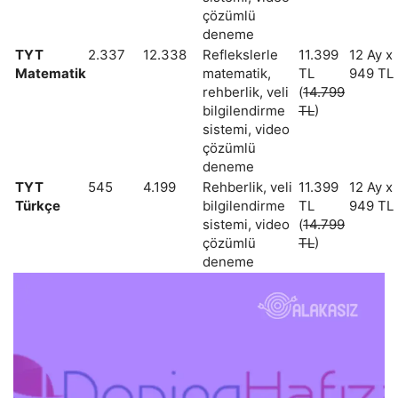
çözümlü
deneme
TYT
2.337
12.338
Reflekslerle
11.399
12 Ay x
Matematik
matematik,
TL
949 TL
rehberlik, veli
(
14.799
bilgilendirme
TL
)
sistemi, video
çözümlü
deneme
TYT
545
4.199
Rehberlik, veli
11.399
12 Ay x
Türkçe
bilgilendirme
TL
949 TL
sistemi, video
(
14.799
çözümlü
TL
)
deneme