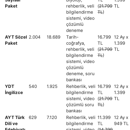
Paket
rehberlik, veli
(
21.799
TL
bilgilendirme
TL
)
sistemi, video
çözümlü
deneme
AYT Sözel
2.004
18.689
Tarih-
16.799
12 Ay x
Paket
coğrafya,
TL
1.399
rehberlik, veli
(
21.799
TL
bilgilendirme
TL
)
sistemi, video
çözümlü
deneme, soru
bankası
YDT
540
1.925
Rehberlik, veli
16.799
12 Ay x
İngilizce
bilgilendirme
TL
1.399
sistemi, video
(
21.799
TL
çözümlü soru
TL
)
bankası
AYT Türk
629
7.120
Rehberlik, veli
11.399
12 Ay x
Dili ve
bilgilendirme
TL
949 TL
Edebiyatı
sistemi, video
(
14.799