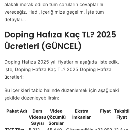
alakalı merak edilen tüm soruların cevaplarını
vereceğiz. Hadi, içeriğimize geçelim. İşte tüm
detaylar…
Doping Hafıza Kaç TL? 2025
Ücretleri (GÜNCEL)
Doping Hafıza 2025 yılı fiyatlarını aşağıda listeledik.
İşte, Doping Hafıza Kaç TL? 2025 Doping Hafıza
ücretleri:
Bu içerikleri tablo halinde düzenlemek için aşağıdaki
şekilde düzenleyebilirsin:
Paket Adı
Ders
Video
Ekstra
Fiyat
Taksitli
Videosu
Çözümlü
İmkanlar
Fiyat
Sayısı
Sorular
TYT Tüm
5.212
45.440
Çözemediğiniz
23.999
12 Ay x