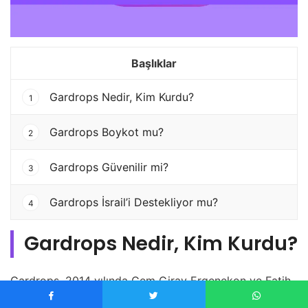
Başlıklar
Gardrops Nedir, Kim Kurdu?
1
Gardrops Boykot mu?
2
Gardrops Güvenilir mi?
3
Gardrops İsrail’i Destekliyor mu?
4
Gardrops Nedir, Kim Kurdu?
Gardrops, 2014 yılında Cem Giray Ergenekon ve Fatih
Şimşek tarafından Türkiye’de kurulan bir ikinci el moda