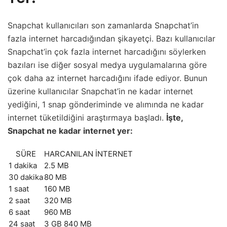
Snapchat kullanıcıları son zamanlarda Snapchat’in
fazla internet harcadığından şikayetçi. Bazı kullanıcılar
Snapchat’in çok fazla internet harcadığını söylerken
bazıları ise diğer sosyal medya uygulamalarına göre
çok daha az internet harcadığını ifade ediyor. Bunun
üzerine kullanıcılar Snapchat’in ne kadar internet
yediğini, 1 snap gönderiminde ve alımında ne kadar
internet tüketildiğini araştırmaya başladı.
İşte,
Snapchat ne kadar internet yer:
SÜRE
HARCANILAN İNTERNET
1 dakika
2.5 MB
30 dakika
80 MB
1 saat
160 MB
2 saat
320 MB
6 saat
960 MB
24 saat
3 GB 840 MB