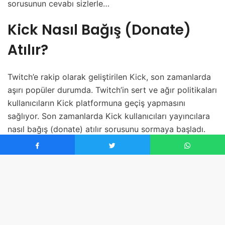
sorusunun cevabı sizlerle…
Kick Nasıl Bağış (Donate)
Atılır?
Twitch’e rakip olarak geliştirilen
Kick
, son zamanlarda
aşırı popüler durumda. Twitch’in sert ve ağır politikaları
kullanıcıların Kick platformuna geçiş yapmasını
sağlıyor. Son zamanlarda Kick kullanıcıları yayıncılara
nasıl bağış (donate) atılır sorusunu sormaya başladı.
Aslında donate atmak oldukça basit.
İşte, Kick nasıl
bağış (donate) atılır?
Kick platformunda sevdiğiniz yayıncıya bağış (donate)
atmak için yayıncının hakkında kısmına gelmelisiniz.
Hakkında kısmında bulunan donate seçeneği ile
ByNoGame sitesi üzerinden bağış (donate)