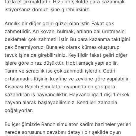
fazla et çıkmaktadır. Hızlı bir şekilde para kazanmak
istiyorsanız domuz işine girebilirsiniz.
Arıcılık bir diğer geliri güzel olan iştir. Fakat çok
zahmetlidir. Arı kovanı bulmak, arıların bal üretmesini
beklemek çok zahmetli iştir. Bu para kazanma taktiğini
pek önermiyoruz. Buna ek olarak kümes oluşturup
tavuk işine de girebilirsiniz. Keyiflidir fakat geliri diğer
işlere göre biraz düşüktür. Hobi amaçlı yapılabilir.
Tarım ve seracılık ise çok zahmetli işlerdir. Getiri
ortalamadır. Kişinin keyfine ve zevkine göre yapılabilir.
Kısacası Ranch Sımulator oyununda en çok para
kazandıran iş hayvancılıktır. Hayvancılığa 1 dişi 1 erkek
hayvan alarak başlayabilirsiniz. Kendileri zamanla
çoğalıyorlar.
Bu içeriğimizde Ranch simulator kadim hazineler yerleri
nerede sorusunun cevabını detaylı bir şekilde oyun