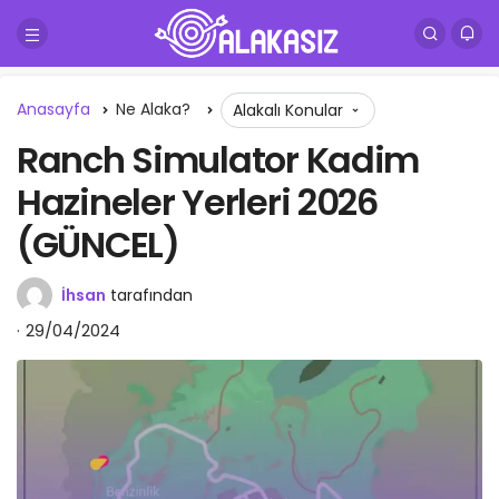
Anasayfa
Ne Alaka?
Alakalı Konular
Ranch Simulator Kadim
Hazineler Yerleri 2026
(GÜNCEL)
İhsan
tarafından
29/04/2024