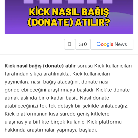
0
Kick nasıl bağış (donate) atılır
sorusu Kick kullanıcıları
tarafından sıkça aratılmakta. Kick kullanıcıları
yayıncılara nasıl bağış atacağını, donate nasıl
gönderebileceğini araştırmaya başladı. Kick’te donate
atmak aslında bir o kadar basit. Nasıl donate
atabileceğinizi tek tek detaylı bir şekilde anlatacağız.
Kick platformunun kısa sürede geniş kitlelere
ulaşmasıyla birlikte birçok kullanıcı Kick platformu
hakkında araştırmalar yapmaya başladı.