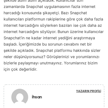
şekilde adım adım açıkladık. Kullanıcılar son
zamanlarda Snapchat uygulamasının fazla internet
harcadığı konusunda şikayetçi. Bazı Snapchat
kullanıcıları platformun rakiplerine göre çok daha fazla
internet harcadığını söylerken bazıları ise çok daha az
internet harcadığını söylüyor. Bunun üzerine kullanıcılar
Snapchat’in ne kadar internet yediğini araştırmaya
başladı. İçeriğimizde bu sorunun cevabını net bir
şekilde açıkladık. Snapchat platformu hakkında sizler
neler düşünüyorsunuz? Görüşlerinizi ve yorumlarınızı
bizlerle paylaşmayı unutmayınız. Yorumlarınız bizim
için çok değerlidir.
YAZARIN PROFILI
İhsan