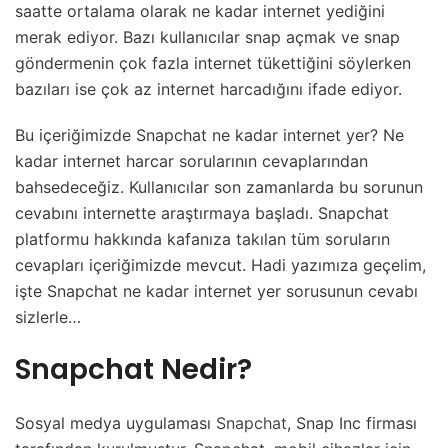
saatte ortalama olarak ne kadar internet yediğini
merak ediyor. Bazı kullanıcılar snap açmak ve snap
göndermenin çok fazla internet tükettiğini söylerken
bazıları ise çok az internet harcadığını ifade ediyor.
Bu içeriğimizde Snapchat ne kadar internet yer? Ne
kadar internet harcar sorularının cevaplarından
bahsedeceğiz. Kullanıcılar son zamanlarda bu sorunun
cevabını internette araştırmaya başladı. Snapchat
platformu hakkında kafanıza takılan tüm soruların
cevapları içeriğimizde mevcut. Hadi yazımıza geçelim,
işte Snapchat ne kadar internet yer sorusunun cevabı
sizlerle…
Snapchat Nedir?
Sosyal medya uygulaması
Snapchat
, Snap Inc firması