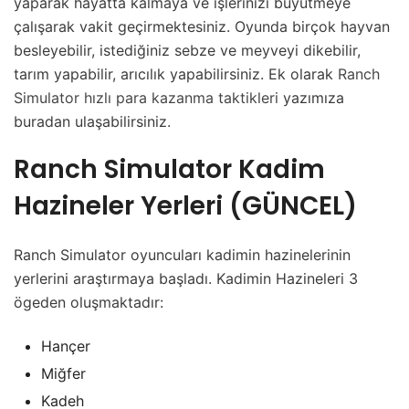
yaparak hayatta kalmaya ve işlerinizi büyütmeye
çalışarak vakit geçirmektesiniz. Oyunda birçok hayvan
besleyebilir, istediğiniz sebze ve meyveyi dikebilir,
tarım yapabilir, arıcılık yapabilirsiniz. Ek olarak
Ranch
Simulator hızlı para kazanma taktikleri
yazımıza
buradan ulaşabilirsiniz.
Ranch Simulator Kadim
Hazineler Yerleri (GÜNCEL)
Ranch Simulator oyuncuları kadimin hazinelerinin
yerlerini araştırmaya başladı. Kadimin Hazineleri 3
ögeden oluşmaktadır:
Hançer
Miğfer
Kadeh