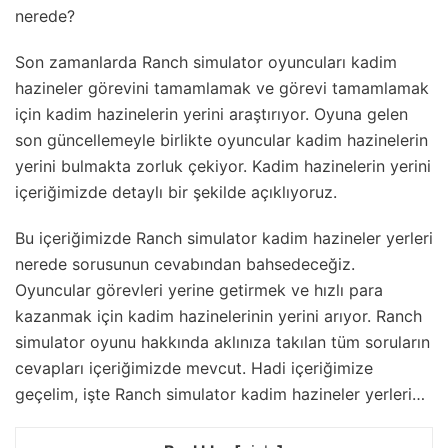
nerede?
Son zamanlarda Ranch simulator oyuncuları kadim
hazineler görevini tamamlamak ve görevi tamamlamak
için kadim hazinelerin yerini araştırıyor. Oyuna gelen
son güncellemeyle birlikte oyuncular kadim hazinelerin
yerini bulmakta zorluk çekiyor. Kadim hazinelerin yerini
içeriğimizde detaylı bir şekilde açıklıyoruz.
Bu içeriğimizde Ranch simulator kadim hazineler yerleri
nerede sorusunun cevabından bahsedeceğiz.
Oyuncular görevleri yerine getirmek ve hızlı para
kazanmak için kadim hazinelerinin yerini arıyor. Ranch
simulator oyunu hakkında aklınıza takılan tüm soruların
cevapları içeriğimizde mevcut. Hadi içeriğimize
geçelim, işte Ranch simulator kadim hazineler yerleri…