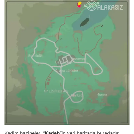
Kadim hazineleri “
Kadeh
“in yeri haritada buradadır.