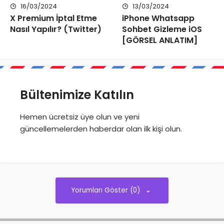
16/03/2024
13/03/2024
X Premium İptal Etme
iPhone Whatsapp
Nasıl Yapılır? (Twitter)
Sohbet Gizleme iOS
[GÖRSEL ANLATIM]
Bültenimize Katılın
Hemen ücretsiz üye olun ve yeni
güncellemelerden haberdar olan ilk kişi olun.
Yorumları Göster (0)