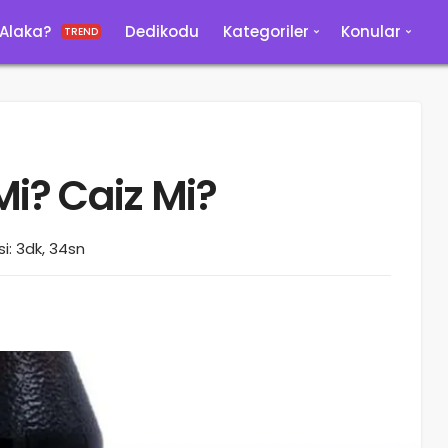
 Alaka?
Dedikodu
Kategoriler
Konular
TREND
Mi? Caiz Mi?
i: 3dk, 34sn