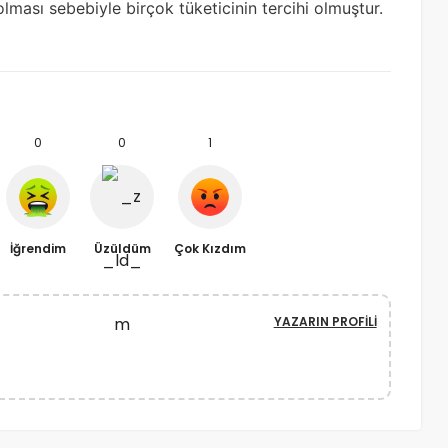
lması sebebiyle birçok tüketicinin tercihi olmuştur.
0
0
1
İğrendim
Üzüldüm
Çok Kızdım
YAZARIN PROFILI