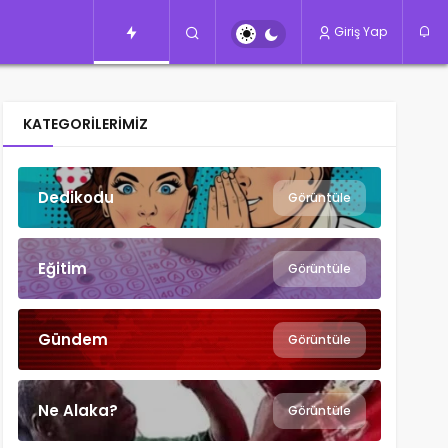
Giriş Yap
KATEGORILERIMIZ
Dedikodu
Görüntüle
Eğitim
Görüntüle
Gündem
Görüntüle
Ne Alaka?
Görüntüle