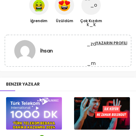
İğrendim
Üzüldüm
Çok Kızdım
YAZARIN PROFILI
İhsan
BENZER YAZILAR