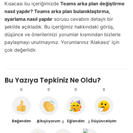
Kısacası bu içeriğimizde
Teams arka plan değiştirme
nasıl yapılır? Teams arka plan bulanıklaştırma,
ayarlama nasıl yapılır
sorusu cevabını detaylı bir
şekilde açıkladık. Bu içeriğimiz hakkındaki görüş,
düşünce ve önerilerinizi yorumlar kısmından bizlerle
paylaşmayı unutmayınız. Yorumlarınız ‘Alakasız‘ için
çok değerlidir.
Bu Yazıya Tepkiniz Ne Oldu?
0
0
0
0
Beğendim
Alkışlıyorum
Eğlendim
Düşünceliyim
0
0
0