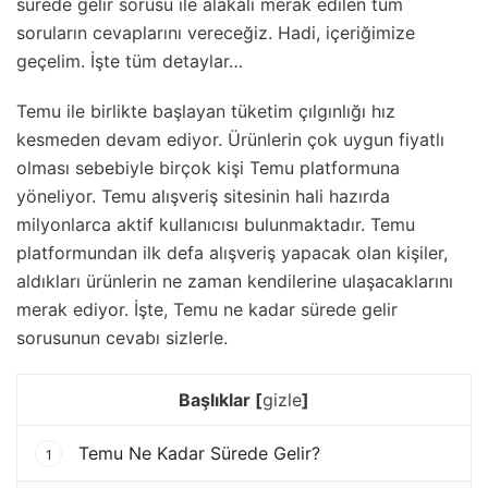
sürede gelir sorusu ile alakalı merak edilen tüm
soruların cevaplarını vereceğiz. Hadi, içeriğimize
geçelim. İşte tüm detaylar…
Temu ile birlikte başlayan tüketim çılgınlığı hız
kesmeden devam ediyor. Ürünlerin çok uygun fiyatlı
olması sebebiyle birçok kişi Temu platformuna
yöneliyor. Temu alışveriş sitesinin hali hazırda
milyonlarca aktif kullanıcısı bulunmaktadır. Temu
platformundan ilk defa alışveriş yapacak olan kişiler,
aldıkları ürünlerin ne zaman kendilerine ulaşacaklarını
merak ediyor. İşte, Temu ne kadar sürede gelir
sorusunun cevabı sizlerle.
Başlıklar
[
gizle
]
Temu Ne Kadar Sürede Gelir?
1