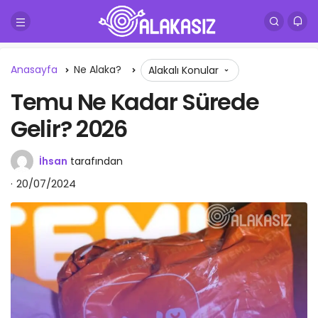
Anasayfa
Ne Alaka?
Alakalı Konular
Temu Ne Kadar Sürede
Gelir? 2026
İhsan
tarafından
20/07/2024