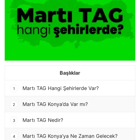
Başlıklar
Martı TAG Hangi Şehirlerde Var?
1
Martı TAG Konya’da Var mı?
2
Martı TAG Nedir?
3
Martı TAG Konya’ya Ne Zaman Gelecek?
4