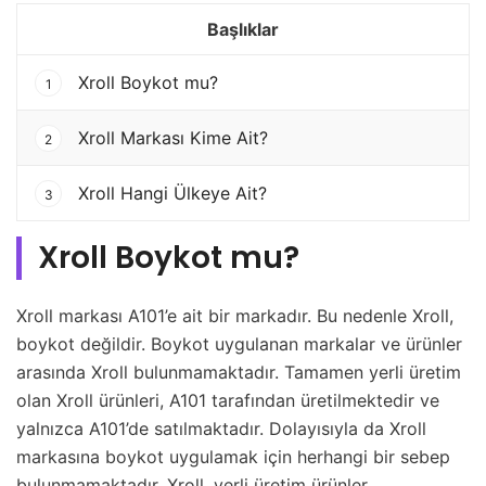
Başlıklar
Xroll Boykot mu?
1
Xroll Markası Kime Ait?
2
Xroll Hangi Ülkeye Ait?
3
Xroll Boykot mu?
Xroll markası A101’e ait bir markadır. Bu nedenle Xroll,
boykot değildir. Boykot uygulanan markalar ve ürünler
arasında Xroll bulunmamaktadır. Tamamen yerli üretim
olan Xroll ürünleri, A101 tarafından üretilmektedir ve
yalnızca A101’de satılmaktadır. Dolayısıyla da Xroll
markasına boykot uygulamak için herhangi bir sebep
bulunmamaktadır. Xroll, yerli üretim ürünler