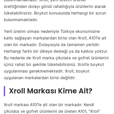
ürettiğinden dolayı gönül rahatlığıyla ürünlerini alarak
tüketebilirsiniz. Boykot konusunda herhangi bir sorun
bulunmamaktadır.
Yerli üretim olması nedeniyle Türkiye ekonomisine
katkı sağlayan markalardan birisi olan Xroll, A101’e ait
olan bir markadır. Dolayısıyla da tamamen yerlidir.
Herhangi farklı bir ülkeye desteği ya da katkısı yoktur.
Bu nedenle de Xroll marka çikolata ve gofret ürünlerini
içiniz rahat bir şekilde tüketebilirsiniz. Xroll’e boykot
uygulanması gerekmemektedir. Xroll, boykot
uygulanan markalardan birisi değildir.
Xroll Markası Kime Ait?
Xroll markası A101’e ait olan bir markadır. Kendi
çikolata ve gofret ürünlerini de üreten A101, “Xroll”