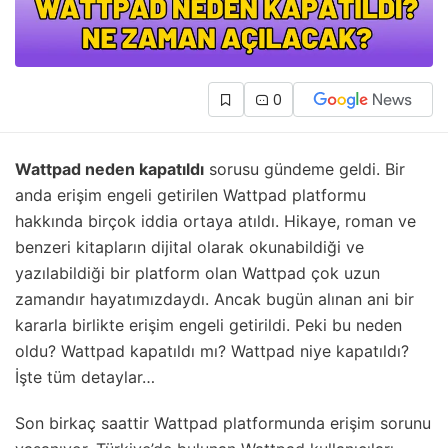
0
Wattpad neden kapatıldı
sorusu gündeme geldi. Bir
anda erişim engeli getirilen Wattpad platformu
hakkında birçok iddia ortaya atıldı. Hikaye, roman ve
benzeri kitapların dijital olarak okunabildiği ve
yazılabildiği bir platform olan Wattpad çok uzun
zamandır hayatımızdaydı. Ancak bugün alınan ani bir
kararla birlikte erişim engeli getirildi. Peki bu neden
oldu? Wattpad kapatıldı mı? Wattpad niye kapatıldı?
İşte tüm detaylar…
Son birkaç saattir Wattpad platformunda erişim sorunu