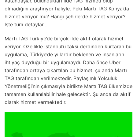
vatandaşlar, bulundukları ilde TAG hizmeti olup
olmadığını araştırıyor haliyle. Peki Martı TAG Konya’da
hizmet veriyor mu? Hangi şehirlerde hizmet veriyor?
İşte tüm detaylar…
Martı TAG Türkiye’de birçok ilde aktif olarak hizmet
veriyor. Özellikle İstanbul’u taksi derdinden kurtaran bu
uygulama, Türkiye’de yıllardır beklenen ve insanların
ihtiyaç duyduğu bir uygulamaydı. Daha önce Uber
tarafından ortaya çıkartılan bu hizmet, şu anda Martı
TAG tarafından verilmektedir. Paylaşımlı Yolculuk
Yönetmeliği’nin çıkmasıyla birlikte Martı TAG ülkemizde
tamamen kullanılabilir hale gelecektir. Şu anda da aktif
olarak hizmet vermektedir.