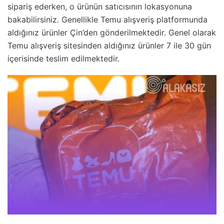
sipariş ederken, o ürünün satıcısının lokasyonuna
bakabilirsiniz. Genellikle Temu alışveriş platformunda
aldığınız ürünler Çin’den gönderilmektedir. Genel olarak
Temu alışveriş sitesinden aldığınız ürünler 7 ile 30 gün
içerisinde teslim edilmektedir.