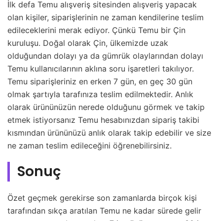
İlk defa Temu alışveriş sitesinden alışveriş yapacak
olan kişiler, siparişlerinin ne zaman kendilerine teslim
edileceklerini merak ediyor. Çünkü Temu bir Çin
kuruluşu. Doğal olarak Çin, ülkemizde uzak
olduğundan dolayı ya da gümrük olaylarından dolayı
Temu kullanıcılarının aklına soru işaretleri takılıyor.
Temu siparişleriniz en erken 7 gün, en geç 30 gün
olmak şartıyla tarafınıza teslim edilmektedir. Anlık
olarak ürününüzün nerede olduğunu görmek ve takip
etmek istiyorsanız Temu hesabınızdan sipariş takibi
kısmından ürününüzü anlık olarak takip edebilir ve size
ne zaman teslim edileceğini öğrenebilirsiniz.
Sonuç
Özet geçmek gerekirse son zamanlarda birçok kişi
tarafından sıkça aratılan Temu ne kadar sürede gelir