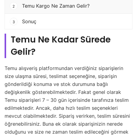
Temu Kargo Ne Zaman Gelir?
2
Sonuç
3
Temu Ne Kadar Sürede
Gelir?
Temu alışveriş platformundan verdiğiniz siparişlerin
size ulaşma süresi, teslimat seçeneğine, siparişin
gönderildiği konuma ve stok durumuna bağlı
değişkenlik gösterebilmektedir. Fakat genel olarak
Temu siparişleri 7 – 30 gün içerisinde tarafınıza teslim
edilmektedir. Ancak, daha hızlı teslim seçenekleri
mevcut olabilmektedir. Sipariş verirken, teslim süresini
öğrenebilirsiniz. Buna ek olarak siparişinizin nerede
olduğunu ve size ne zaman teslim edileceğini görmek