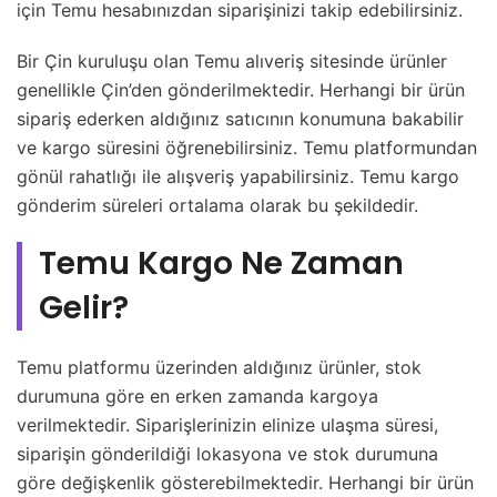
için Temu hesabınızdan siparişinizi takip edebilirsiniz.
Bir Çin kuruluşu olan Temu alıveriş sitesinde ürünler
genellikle Çin’den gönderilmektedir. Herhangi bir ürün
sipariş ederken aldığınız satıcının konumuna bakabilir
ve kargo süresini öğrenebilirsiniz. Temu platformundan
gönül rahatlığı ile alışveriş yapabilirsiniz. Temu kargo
gönderim süreleri ortalama olarak bu şekildedir.
Temu Kargo Ne Zaman
Gelir?
Temu platformu üzerinden aldığınız ürünler, stok
durumuna göre en erken zamanda kargoya
verilmektedir. Siparişlerinizin elinize ulaşma süresi,
siparişin gönderildiği lokasyona ve stok durumuna
göre değişkenlik gösterebilmektedir. Herhangi bir ürün