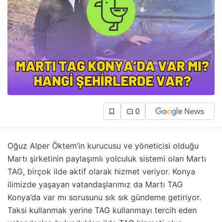
0
Oğuz Alper Öktem’in kurucusu ve yöneticisi olduğu
Martı şirketinin paylaşımlı yolculuk sistemi olan Martı
TAG, birçok ilde aktif olarak hizmet veriyor. Konya
ilimizde yaşayan vatandaşlarımız da Martı TAG
Konya’da var mı sorusunu sık sık gündeme getiriyor.
Taksi kullanmak yerine TAG kullanmayı tercih eden