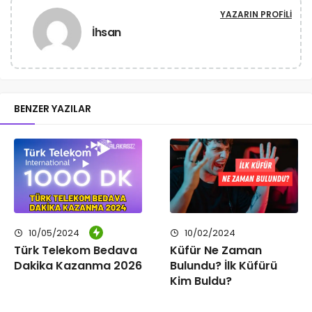
YAZARIN PROFILI
İhsan
BENZER YAZILAR
10/05/2024
10/02/2024
Türk Telekom Bedava
Küfür Ne Zaman
Dakika Kazanma 2026
Bulundu? İlk Küfürü
Kim Buldu?