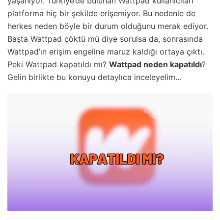
yaşanıyor. Türkiye’de bulunan Wattpad kullanıcıları
platforma hiç bir şekilde erişemiyor. Bu nedenle de
herkes neden böyle bir durum olduğunu merak ediyor.
Başta Wattpad çöktü mü diye sorulsa da, sonrasında
Wattpad’ın erişim engeline maruz kaldığı ortaya çıktı.
Peki Wattpad kapatıldı mı?
Wattpad neden kapatıldı
?
Gelin birlikte bu konuyu detaylıca inceleyelim…