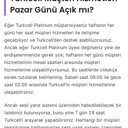
Pazar Günü Açık mı?
Eğer Turkcell Platinum müşterisiyseniz haftanın her
günü her saat müşteri hizmetleri ile iletişime
geçebiliyor ve Turkcell’den destek alabiliyorsunuz.
Ancak eğer Turkcell Platinum üyesi değilseniz yine de
endişelenmenize gerek yok; haftanın her günü müşteri
hizmetlerinin mesai saatleri arasında müşteri
hizmetlerine ulaşabiliyorsunuz. Bu saatlerde oldukça
esnek tutularak belirlenmiş. Sabah saat 08:00 ile gece
saat 02:00 arasında Turkcell’in müşteri hizmetlerine
ulaşabilirsiniz.
Ancak sesli yanıt sistemi üzerinden halledilebilecek bir
talebiniz bulunuyorsa, bunu yine 7 gün 24 saat
Turkcell’i arayarak yapabilirsiniz. Herhangi bir müşteri
temsilcisine bağlanmadan sesli yanıt sistemi üzerinden