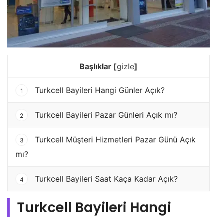
Başlıklar
[
gizle
]
Turkcell Bayileri Hangi Günler Açık?
1
Turkcell Bayileri Pazar Günleri Açık mı?
2
Turkcell Müşteri Hizmetleri Pazar Günü Açık
3
mı?
Turkcell Bayileri Saat Kaça Kadar Açık?
4
Turkcell Bayileri Hangi