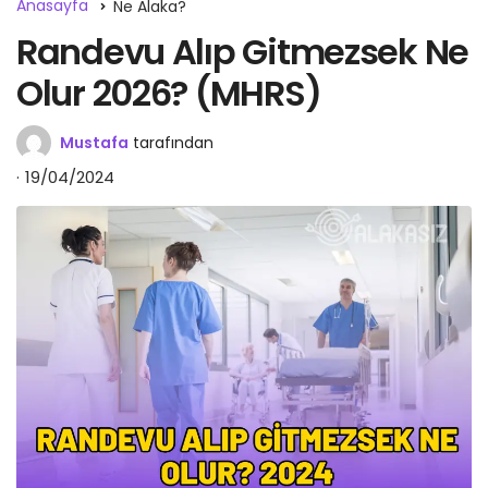
Anasayfa
Ne Alaka?
Randevu Alıp Gitmezsek Ne
Olur 2026? (MHRS)
Mustafa
tarafından
19/04/2024