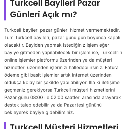
Turkcell Bayileri Pazar
Günleri Açık mı?
Turkcell bayileri pazar günleri hizmet vermemektedir.
Tüm Turkcell bayileri, pazar günü gün boyunca kapalı
olacaktır. Bayiden yapmak istediğiniz işlem eğer
bayiye gitmeden yapılabilecek bir işlem ise, Turkcell’in
online işlemler platformu üzerinden ya da müşteri
hizmetleri üzerinden işlerinizi halledebilirsiniz. Fatura
ödeme gibi basit işlemler artık internet üzerinden
oldukça kolay bir şekilde yapılabiliyor. İlla ki iletişime
geçmeniz gerekiyorsa Turkcell müşteri hizmetlerini
Pazar günü 08:00 ile 02:00 saatleri arasında arayarak
destek talep edebilir ya da Pazartesi gününü
bekleyerek bayiye gidebilirsiniz.
Turkcell Müşteri Hizmetleri