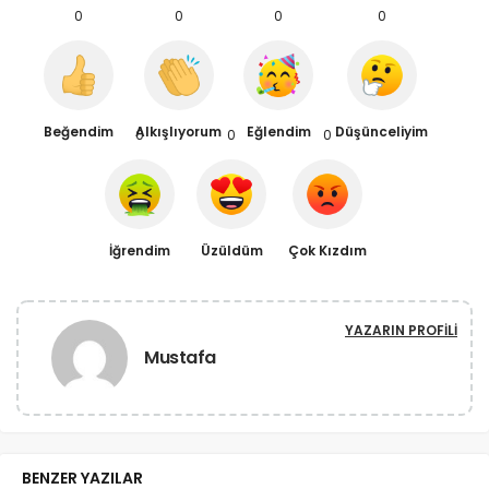
0
0
0
0
Beğendim
Alkışlıyorum
Eğlendim
Düşünceliyim
0
0
0
İğrendim
Üzüldüm
Çok Kızdım
YAZARIN PROFILI
Mustafa
BENZER YAZILAR