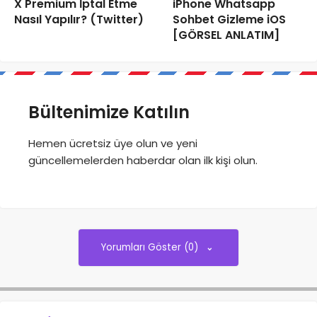
X Premium İptal Etme
iPhone Whatsapp
Nasıl Yapılır? (Twitter)
Sohbet Gizleme iOS
[GÖRSEL ANLATIM]
Bültenimize Katılın
Hemen ücretsiz üye olun ve yeni
güncellemelerden haberdar olan ilk kişi olun.
Yorumları Göster (0)