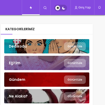
Giriş Yap
KATEGORILERIMIZ
Dedikodu
Görüntüle
Eğitim
Görüntüle
Gündem
Görüntüle
Ne Alaka?
Görüntüle