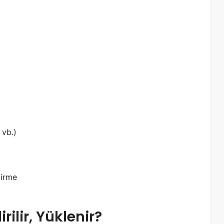
 vb.)
tirme
ilir, Yüklenir?