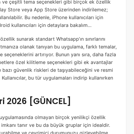
e çeşitli tema seçenekleri gibi birçok ek özellik
Play Store veya App Store üzerinden indirilemez;
anılabilir. Bu nedenle, iPhone kullanıcıları için
oid kullanıcıları için detaylara bakalım…
özellik sunarak standart Whatsapp’ın sınırlarını
atmanıza olanak tanıyan bu uygulama, farklı temalar,
me seçeneklerini artırıyor. Bunun yanı sıra, daha fazla
etlere özel kilitleme seçenekleri gibi ek avantajlar
bazı güvenlik riskleri de taşıyabileceğini ve resmi
ullanıcılar, bu tür uygulamaları indirip kullanırken
ri 2026 [GÜNCEL]
 uygulamasında olmayan birçok yenilikçi özellik
mkanı tanır ve bu da büyük gruplar için idealdir.
şturabilme ve çevrimiçi durumunuzu gizleyebilme