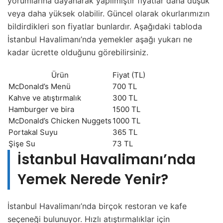
yorumlarına dayanarak yapılmıştır fiyatlar daha düşük
veya daha yüksek olabilir. Güncel olarak okurlarımızın
bildirdikleri son fiyatlar bunlardır. Aşağıdaki tabloda
İstanbul Havalimanı’nda yemekler aşağı yukarı ne
kadar ücrette olduğunu görebilirsiniz.
Ürün
Fiyat (TL)
McDonald’s Menü
700 TL
Kahve ve atıştırmalık
300 TL
Hamburger ve bira
1500 TL
McDonald’s Chicken Nuggets
1000 TL
Portakal Suyu
365 TL
Şişe Su
73 TL
İstanbul Havalimanı’nda
Yemek Nerede Yenir?
İstanbul Havalimanı’nda birçok restoran ve kafe
seçeneği bulunuyor. Hızlı atıştırmalıklar için