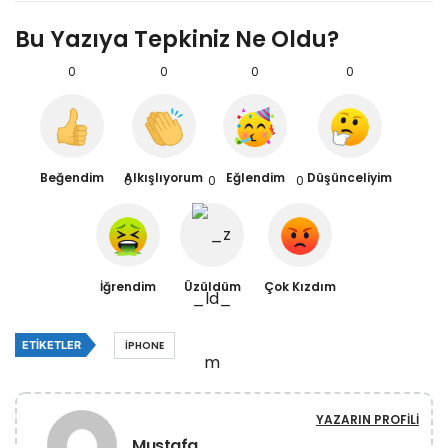
Bu Yazıya Tepkiniz Ne Oldu?
0
0
0
0
Beğendim
Alkışlıyorum
Eğlendim
Düşünceliyim
0
0
0
İğrendim
Üzüldüm
Çok Kızdım
ETIKETLER
IPHONE
YAZARIN PROFILI
Mustafa