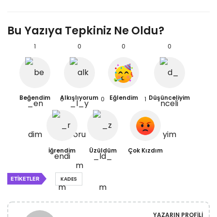
Bu Yazıya Tepkiniz Ne Oldu?
1
0
0
0
Beğendim
Alkışlıyorum
Eğlendim
Düşünceliyim
0
0
1
İğrendim
Üzüldüm
Çok Kızdım
ETIKETLER
KADES
YAZARIN PROFILI