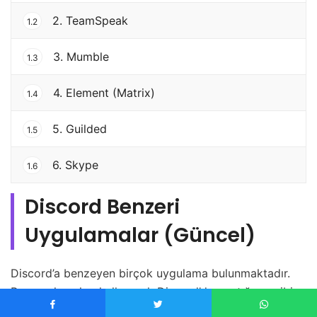
2. TeamSpeak
1.2
3. Mumble
1.3
4. Element (Matrix)
1.4
5. Guilded
1.5
6. Skype
1.6
Discord Benzeri
Uygulamalar (Güncel)
Discord’a benzeyen birçok uygulama bulunmaktadır.
Bu uygulamaları kullanarak Discord’da yaptığınız gibi
sesli ve yazılı konuşmalar yapabilirsiniz. Hiçbiri