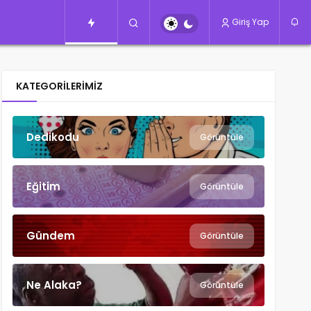
Giriş Yap
KATEGORILERIMIZ
Dedikodu
Görüntüle
Eğitim
Görüntüle
Gündem
Görüntüle
Ne Alaka?
Görüntüle