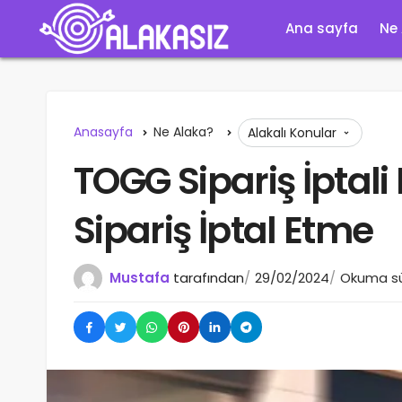
Ana sayfa
Ne
Anasayfa
Ne Alaka?
Alakalı Konular
TOGG Sipariş İptali 
Sipariş İptal Etme
Mustafa
tarafından
29/02/2024
Okuma sür