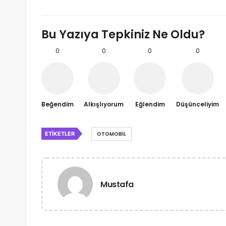
Bu Yazıya Tepkiniz Ne Oldu?
0
0
0
0
Beğendim
Alkışlıyorum
Eğlendim
Düşünceliyim
ETIKETLER
OTOMOBIL
Mustafa