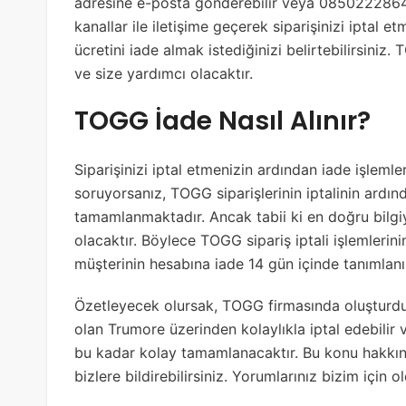
adresine e-posta gönderebilir veya 08502228644 
kanallar ile iletişime geçerek siparişinizi iptal e
ücretini iade almak istediğinizi belirtebilirsini
ve size yardımcı olacaktır.
TOGG İade Nasıl Alınır?
Siparişinizi iptal etmenizin ardından iade işleml
soruyorsanız, TOGG siparişlerinin iptalinin ardın
tamamlanmaktadır. Ancak tabii ki en doğru bilgi
olacaktır. Böylece TOGG sipariş iptali işlemleri
müşterinin hesabına iade 14 gün içinde tanımlanı
Özetleyecek olursak, TOGG firmasında oluşturdu
olan Trumore üzerinden kolaylıkla iptal edebilir ve
bu kadar kolay tamamlanacaktır. Bu konu hakkınd
bizlere bildirebilirsiniz. Yorumlarınız bizim için 