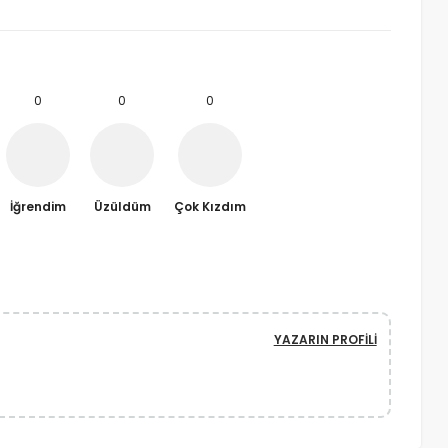
0
0
0
İğrendim
Üzüldüm
Çok Kızdım
YAZARIN PROFILI