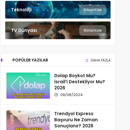
Teknoloji
Görüntüle
TV Dünyası
Görüntüle
POPÜLER YAZILAR
DAHA FAZLA
Dolap Boykot Mu?
İsrail’i Destekliyor Mu?
2026
09/08/2024
Trendyol Express
Başvuru Ne Zaman
Sonuçlanır? 2026