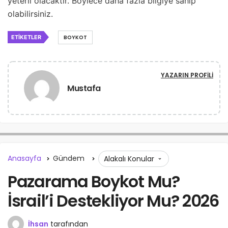
yeterli olacaktır. Böylece daha fazla bilgiye sahip
olabilirsiniz.
ETIKETLER
BOYKOT
YAZARIN PROFILI
Mustafa
Anasayfa
Gündem
Alakalı Konular
Pazarama Boykot Mu?
İsrail’i Destekliyor Mu? 2026
İhsan
tarafından