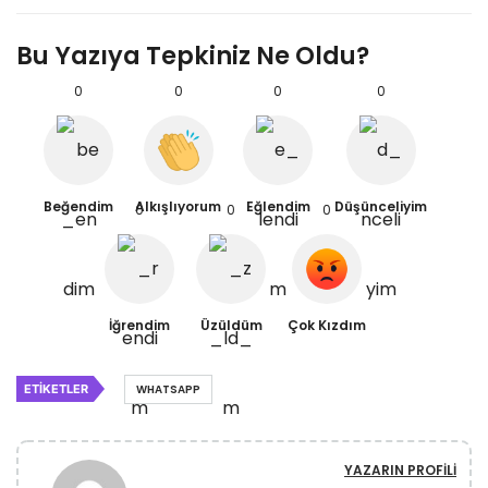
Bu Yazıya Tepkiniz Ne Oldu?
0
0
0
0
Beğendim
Alkışlıyorum
Eğlendim
Düşünceliyim
0
0
0
İğrendim
Üzüldüm
Çok Kızdım
ETIKETLER
WHATSAPP
YAZARIN PROFILI