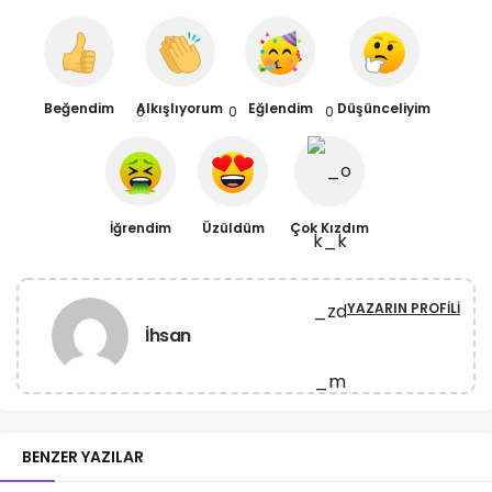
Beğendim
Alkışlıyorum
Eğlendim
Düşünceliyim
0
0
0
İğrendim
Üzüldüm
Çok Kızdım
YAZARIN PROFILI
İhsan
BENZER YAZILAR