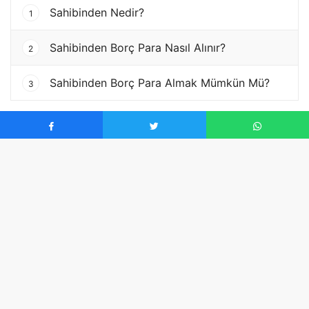
Sahibinden Nedir?
1
Sahibinden Borç Para Nasıl Alınır?
2
Sahibinden Borç Para Almak Mümkün Mü?
3
Sahibinden Nedir?
Sahibinden.com
, konut, araba, vasıta, alışveriş ürünleri
ve hizmetler gibi bünyesinde birçok kategori
bulunduran, ilan açıp, ilanlara göz atmamızı sağlayan
bir e-ticaret platformudur. Yılda 1 kere ilan paylaşmak
ve üye olmak ücretsizdir. Eğer aynı yıl içerisinde aynı
kategoride ilan açarsanız belirli bir ücret vermeniz
gerekmektedir. Türkiye’nin en büyük 2. el alım – satım
platformlarından birisi olan Sahibinden, her geçen gün
daha da popüler hale geliyor. Artık Türkiye’de çoğu