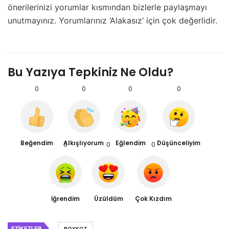
önerilerinizi yorumlar kısmından bizlerle paylaşmayı
unutmayınız. Yorumlarınız ‘Alakasız‘ için çok değerlidir.
Bu Yazıya Tepkiniz Ne Oldu?
0
0
0
0
Beğendim
Alkışlıyorum
Eğlendim
Düşünceliyim
0
0
0
İğrendim
Üzüldüm
Çok Kızdım
ETIKETLER
BOYKOT